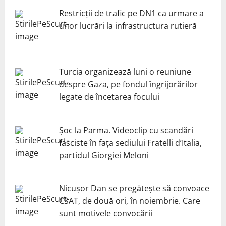
Restricții de trafic pe DN1 ca urmare a
unor lucrări la infrastructura rutieră
Turcia organizează luni o reuniune
despre Gaza, pe fondul îngrijorărilor
legate de încetarea focului
Șoc la Parma. Videoclip cu scandări
fasciste în fața sediului Fratelli d’Italia,
partidul Giorgiei Meloni
Nicuşor Dan se pregăteşte să convoace
CSAT, de două ori, în noiembrie. Care
sunt motivele convocării