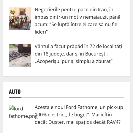
Negocierile pentru pace din Iran, în
impas dintr-un motiv nemaiauzit până
acum: ”Se luptă între ei care să nu fie
lideri”
Vântul a făcut prăpăd în 72 de localități
din 18 județe, dar și în București:
„Acoperișul pur și simplu a zburat”
AUTO
Acesta e noul Ford Fathome, un pick-up
100% electric „de buget”. Mai ieftin
decât Duster, mai spațios decât RAV4?