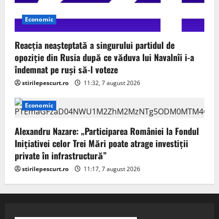
Economic
Reacția neașteptată a singurului partidul de
opoziţie din Rusia după ce văduva lui Navalnîi i-a
îndemnat pe ruși să-l voteze
stirilepescurt.ro
11:32, 7 august 2026
Economic
Alexandru Nazare: „Participarea României la Fondul
Inițiativei celor Trei Mări poate atrage investiții
private în infrastructură”
stirilepescurt.ro
11:17, 7 august 2026