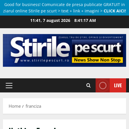
Good for business! Comunicate de presa publicate GRATUIT in
ziarul online Stirile pe scurt > text + link + imagini >
CLICK AICI!
Skip
11:41, 7 august 2026
8:41:17 AM
to
content
LIVE
Primary
Menu
Home
franciza