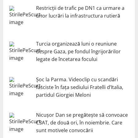
Restricții de trafic pe DN1 ca urmare a
unor lucrări la infrastructura rutieră
Turcia organizează luni o reuniune
despre Gaza, pe fondul îngrijorărilor
legate de încetarea focului
Șoc la Parma. Videoclip cu scandări
fasciste în fața sediului Fratelli d’Italia,
partidul Giorgiei Meloni
Nicuşor Dan se pregăteşte să convoace
CSAT, de două ori, în noiembrie. Care
sunt motivele convocării