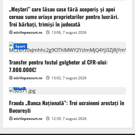
„Meșteri” care lăsau case fără acoperiș și apoi
cereau sume uriașe proprietarilor pentru lucrări.
Trei bărbați, trimiși în judecată
stirilepescurt.ro
13:06, 7 august 2026
Sport
Transfer pentru fostul golgheter al CFR-ului:
7.000.000€!
stirilepescurt.ro
13:02, 7 august 2026
IT&C
Frauda „Banca Națională”: Trei ucraineni arestați în
București
stirilepescurt.ro
12:59, 7 august 2026