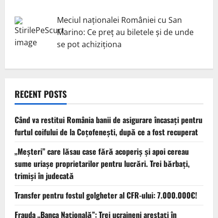
Meciul naționalei României cu San
Marino: Ce preț au biletele și de unde
se pot achiziționa
RECENT POSTS
Când va restitui România banii de asigurare încasați pentru
furtul coifului de la Coțofenești, după ce a fost recuperat
„Meșteri” care lăsau case fără acoperiș și apoi cereau
sume uriașe proprietarilor pentru lucrări. Trei bărbați,
trimiși în judecată
Transfer pentru fostul golgheter al CFR-ului: 7.000.000€!
Frauda „Banca Națională”: Trei ucraineni arestați în