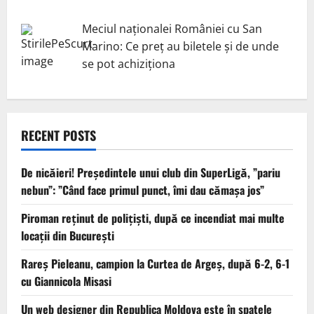
Meciul naționalei României cu San
Marino: Ce preț au biletele și de unde
se pot achiziționa
RECENT POSTS
De nicăieri! Președintele unui club din SuperLigă, ”pariu
nebun”: ”Când face primul punct, îmi dau cămașa jos”
Piroman reţinut de poliţişti, după ce incendiat mai multe
locaţii din București
Rareș Pieleanu, campion la Curtea de Argeș, după 6-2, 6-1
cu Giannicola Misasi
Un web designer din Republica Moldova este în spatele