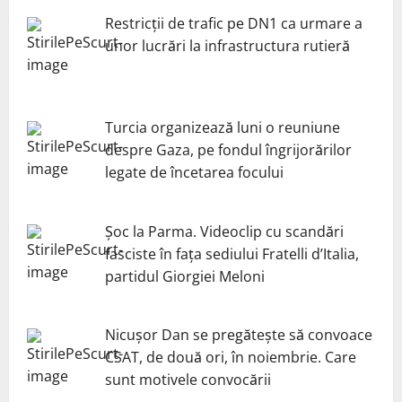
Restricții de trafic pe DN1 ca urmare a
unor lucrări la infrastructura rutieră
Turcia organizează luni o reuniune
despre Gaza, pe fondul îngrijorărilor
legate de încetarea focului
Șoc la Parma. Videoclip cu scandări
fasciste în fața sediului Fratelli d’Italia,
partidul Giorgiei Meloni
Nicuşor Dan se pregăteşte să convoace
CSAT, de două ori, în noiembrie. Care
sunt motivele convocării