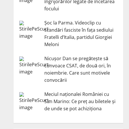
îngrijorărilor legate de încetarea
focului
Șoc la Parma. Videoclip cu
scandări fasciste în fața sediului
Fratelli d’Italia, partidul Giorgiei
Meloni
Nicuşor Dan se pregăteşte să
convoace CSAT, de două ori, în
noiembrie. Care sunt motivele
convocării
Meciul naționalei României cu
San Marino: Ce preț au biletele și
de unde se pot achiziționa