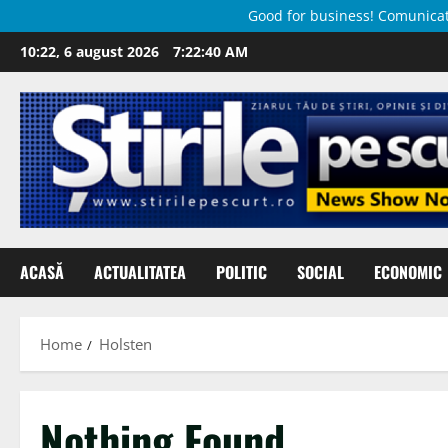
Good for business! Comunicate 
Skip
10:22, 6 august 2026
7:22:41 AM
to
content
ACASĂ
ACTUALITATEA
POLITIC
SOCIAL
ECONOMIC
Home
Holsten
Nothing Found