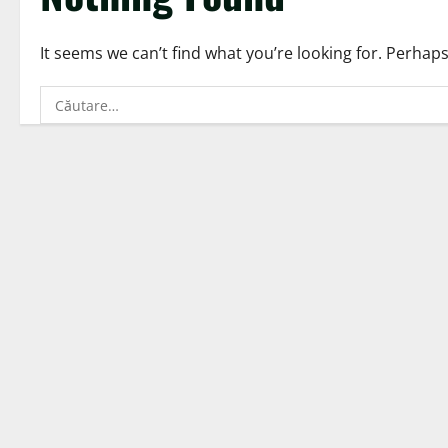
It seems we can’t find what you’re looking for. Perhap
Caută
după: