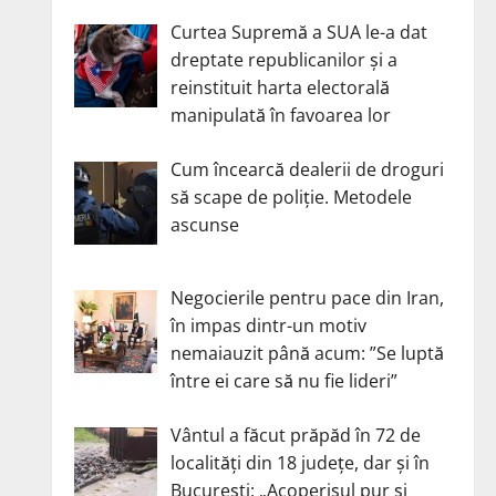
Curtea Supremă a SUA le-a dat
dreptate republicanilor și a
reinstituit harta electorală
manipulată în favoarea lor
Cum încearcă dealerii de droguri
să scape de poliție. Metodele
ascunse
Negocierile pentru pace din Iran,
în impas dintr-un motiv
nemaiauzit până acum: ”Se luptă
între ei care să nu fie lideri”
Vântul a făcut prăpăd în 72 de
localități din 18 județe, dar și în
București: „Acoperișul pur și