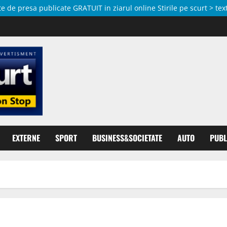
de presa publicate GRATUIT in ziarul online Stirile pe scurt > text
EXTERNE
SPORT
BUSINESS&SOCIETATE
AUTO
PUBL