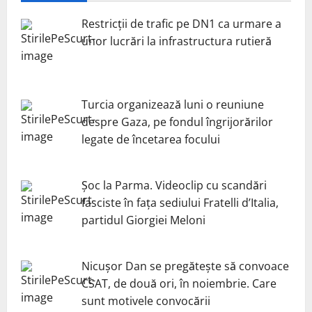
Restricții de trafic pe DN1 ca urmare a
unor lucrări la infrastructura rutieră
Turcia organizează luni o reuniune
despre Gaza, pe fondul îngrijorărilor
legate de încetarea focului
Șoc la Parma. Videoclip cu scandări
fasciste în fața sediului Fratelli d’Italia,
partidul Giorgiei Meloni
Nicuşor Dan se pregăteşte să convoace
CSAT, de două ori, în noiembrie. Care
sunt motivele convocării