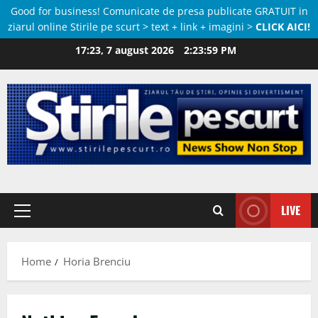
Good for business! Comunicate de presa publicate GRATUIT in
ziarul online Stirile pe scurt > text + link + imagini >
CLICK AICI!
Skip
17:23, 7 august 2026
2:23:59 PM
to
content
LIVE
Primary
Menu
Home
Horia Brenciu