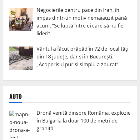
Negocierile pentru pace din Iran, în
impas dintr-un motiv nemaiauzit până
acum: ”Se luptă între ei care să nu fie
lideri”
Vântul a făcut prăpăd în 72 de localități
din 18 județe, dar și în București:
„Acoperișul pur și simplu a zburat”
AUTO
Dronă venită dinspre România, explozie
în Bulgaria la doar 100 de metri de
graniță