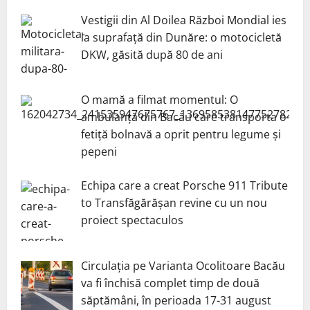
Vestigii din Al Doilea Război Mondial ies
la suprafață din Dunăre: o motocicletă
DKW, găsită după 80 de ani
O mamă a filmat momentul: O
ambulanță din Bacău care transporta o
fetiță bolnavă a oprit pentru legume și
pepeni
Echipa care a creat Porsche 911 Tribute
to Transfăgărășan revine cu un nou
proiect spectaculos
Circulația pe Varianta Ocolitoare Bacău
va fi închisă complet timp de două
săptămâni, în perioada 17-31 august