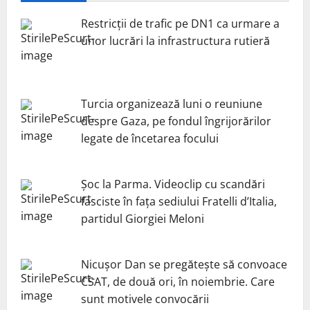
Restricții de trafic pe DN1 ca urmare a
unor lucrări la infrastructura rutieră
Turcia organizează luni o reuniune
despre Gaza, pe fondul îngrijorărilor
legate de încetarea focului
Șoc la Parma. Videoclip cu scandări
fasciste în fața sediului Fratelli d’Italia,
partidul Giorgiei Meloni
Nicuşor Dan se pregăteşte să convoace
CSAT, de două ori, în noiembrie. Care
sunt motivele convocării