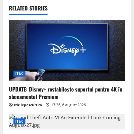
v
RELATED STORIES
i
g
a
t
i
IT&C
o
UPDATE: Disney+ restabilește suportul pentru 4K în
n
abonamentul Premium
stirilepescurt.ro
17:36, 6 august 2026
IT&C