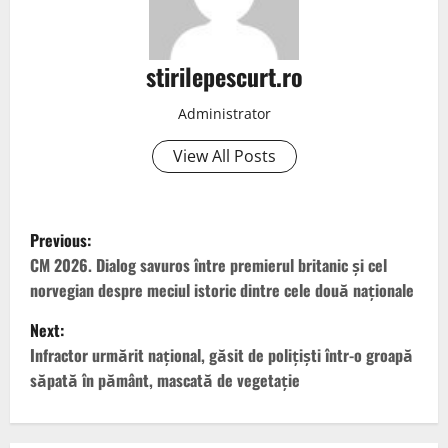
stirilepescurt.ro
Administrator
View All Posts
P
Previous:
o
CM 2026. Dialog savuros între premierul britanic și cel
norvegian despre meciul istoric dintre cele două naționale
s
Next:
t
Infractor urmărit naţional, găsit de polițiști într-o groapă
săpată în pământ, mascată de vegetaţie
n
a