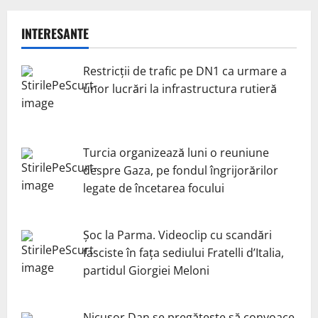
INTERESANTE
Restricții de trafic pe DN1 ca urmare a
unor lucrări la infrastructura rutieră
Turcia organizează luni o reuniune
despre Gaza, pe fondul îngrijorărilor
legate de încetarea focului
Șoc la Parma. Videoclip cu scandări
fasciste în fața sediului Fratelli d’Italia,
partidul Giorgiei Meloni
Nicuşor Dan se pregăteşte să convoace