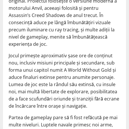
original. Proiectul folosește o versiune modernă a
motorului Anvil, aceeași folosită și pentru
Assassin’s Creed Shadows de anul trecut. În
consecință aduce pe lângă îmbunătățiri vizuale
precum iluminare cu ray tracing, și multe adiții la
nivel de gameplay, menite să îmbunătățească
experiența de joc.
Jocul primește aproximativ șase ore de conținut
nou, inclusiv misiuni principale și secundare, sub
forma unui capitol numit A World Without Gold și
aduce finaluri extinse pentru anumite personaje.
Lumea de joc este la rândul său extinsă, cu insule
noi, mai multă libertate de explorare, posibilitatea
de a face scufundări oriunde și tranziții fără ecrane
de încărcare între orașe și navigație.
Partea de gameplay pare să fi fost refăcută pe mai
multe niveluri. Luptele navale primesc noi arme,