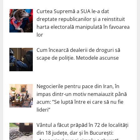
Curtea Supremă a SUA le-a dat
dreptate republicanilor și a reinstituit
harta electorală manipulată în favoarea
lor
Cum încearcă dealerii de droguri să
scape de poliție. Metodele ascunse
Negocierile pentru pace din Iran, în
impas dintr-un motiv nemaiauzit până
acum: ”Se luptă între ei care să nu fie
lideri”
Vântul a făcut prăpăd în 72 de localități
din 18 județe, dar și în București: