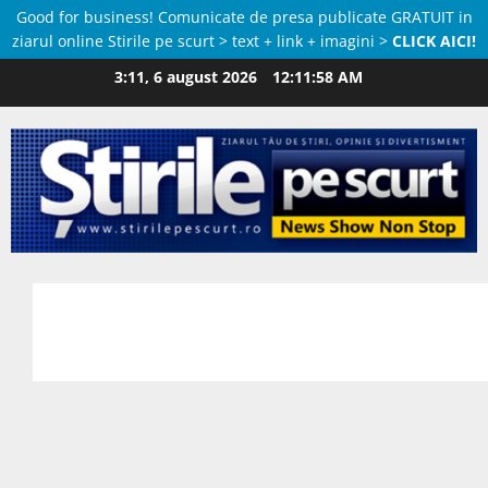
Good for business! Comunicate de presa publicate GRATUIT in
ziarul online Stirile pe scurt > text + link + imagini >
CLICK AICI!
Skip
3:11, 6 august 2026
12:11:59 AM
to
content