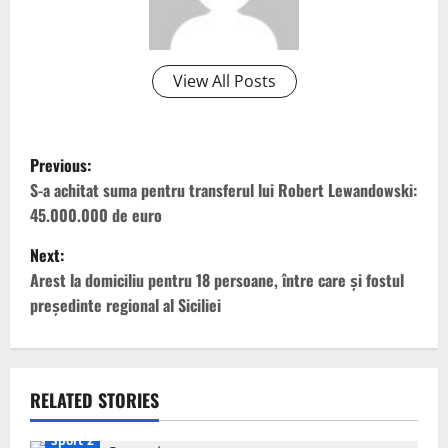
View All Posts
P
Previous:
o
S-a achitat suma pentru transferul lui Robert Lewandowski:
45.000.000 de euro
s
Next:
t
Arest la domiciliu pentru 18 persoane, între care și fostul
președinte regional al Siciliei
n
a
v
RELATED STORIES
Sport 2