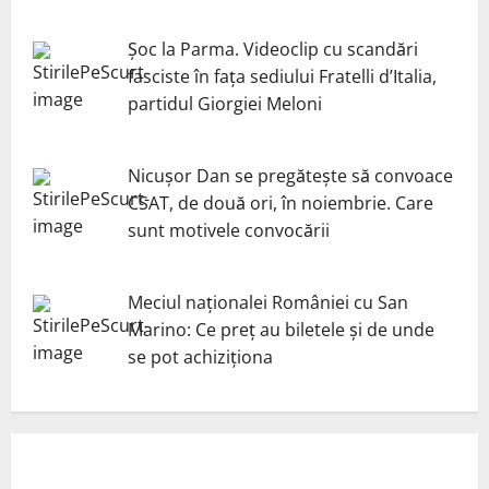
Șoc la Parma. Videoclip cu scandări
fasciste în fața sediului Fratelli d’Italia,
partidul Giorgiei Meloni
Nicuşor Dan se pregăteşte să convoace
CSAT, de două ori, în noiembrie. Care
sunt motivele convocării
Meciul naționalei României cu San
Marino: Ce preț au biletele și de unde
se pot achiziționa