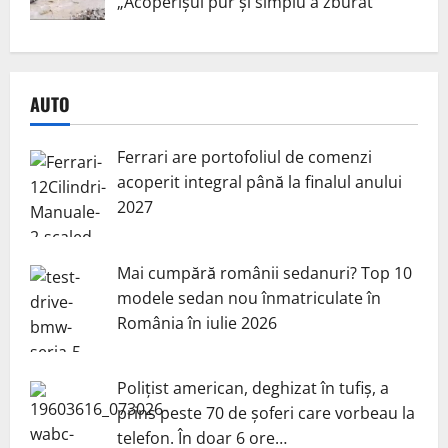
„Acoperișul pur și simplu a zburat”
AUTO
Ferrari are portofoliul de comenzi
acoperit integral până la finalul anului
2027
Mai cumpără românii sedanuri? Top 10
modele sedan nou înmatriculate în
România în iulie 2026
Polițist american, deghizat în tufiș, a
prins peste 70 de șoferi care vorbeau la
telefon. În doar 6 ore…