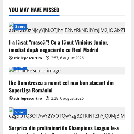
YOU MAY HAVE MISSED
Sport
I-a lăsat ”mască”! Ce a făcut Vinicius Junior,
imediat după negocierile cu Real Madrid
stirilepescurt.ro
2:57, 6 august 2026
Sport
Ilie Dumitrescu a numit cel mai bun atacant din
SuperLiga României
stirilepescurt.ro
2:28, 6 august 2026
Sport
Surpriza din preliminariile Champions League le-a