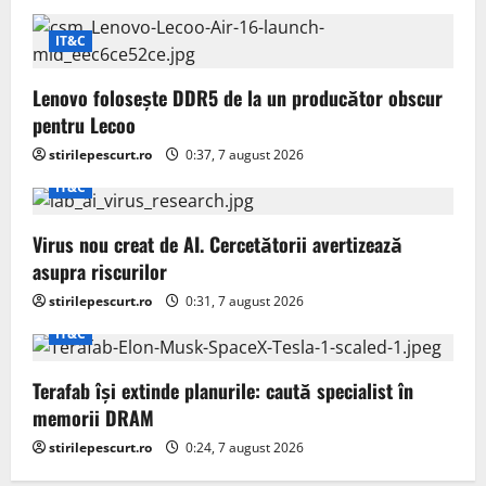
IT&C
Lenovo folosește DDR5 de la un producător obscur
pentru Lecoo
stirilepescurt.ro
0:37, 7 august 2026
IT&C
Virus nou creat de AI. Cercetătorii avertizează
asupra riscurilor
stirilepescurt.ro
0:31, 7 august 2026
IT&C
Terafab își extinde planurile: caută specialist în
memorii DRAM
stirilepescurt.ro
0:24, 7 august 2026