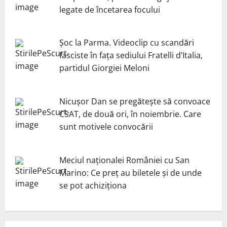
legate de încetarea focului
Șoc la Parma. Videoclip cu scandări
fasciste în fața sediului Fratelli d’Italia,
partidul Giorgiei Meloni
Nicuşor Dan se pregăteşte să convoace
CSAT, de două ori, în noiembrie. Care
sunt motivele convocării
Meciul naționalei României cu San
Marino: Ce preț au biletele și de unde
se pot achiziționa