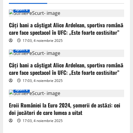
i
Sport 2
g
Câți bani a câștigat Alice Ardelean, sportiva română
a
care face spectacol în UFC: „Este foarte costisitor”
t
17:03, 4 noiembrie 2025
Sport 2
i
o
Câți bani a câștigat Alice Ardelean, sportiva română
care face spectacol în UFC: „Este foarte costisitor”
n
17:03, 4 noiembrie 2025
Sport 2
Eroii României la Euro 2024, șomerii de astăzi: cei
doi jucători de care lumea a uitat
17:03, 4 noiembrie 2025