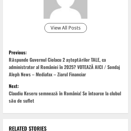
View All Posts
P
Previous:
o
Răspunde Guvernul Ciolacu 2 aşteptărilor TALE, ca
administrator al României în 2025? VOTEAZĂ AICI / Sondaj
s
Aleph News – Mediafax – Ziarul Financiar
t
Next:
Claudiu Keseru semnează în România! Se întoarce la clubul
n
său de suflet
a
v
RELATED STORIES