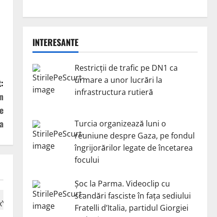
INTERESANTE
Restricții de trafic pe DN1 ca
urmare a unor lucrări la
:
infrastructura rutieră
n
e
a
Turcia organizează luni o
reuniune despre Gaza, pe fondul
îngrijorărilor legate de încetarea
focului
Șoc la Parma. Videoclip cu
scandări fasciste în fața sediului
Fratelli d’Italia, partidul Giorgiei