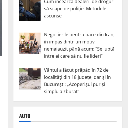
Cum încearcă dealerii de droguri
să scape de poliție. Metodele
ascunse
Negocierile pentru pace din Iran,
în impas dintr-un motiv
nemaiauzit până acum: ”Se luptă
între ei care să nu fie lideri”
Vântul a făcut prăpăd în 72 de
localități din 18 județe, dar și în
București: „Acoperișul pur și
simplu a zburat”
,
AUTO