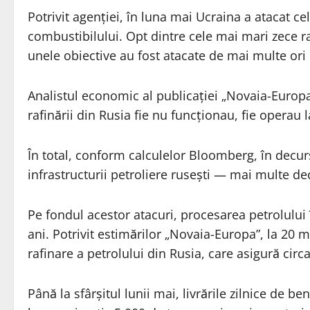
Potrivit agenției, în luna mai Ucraina a atacat cel
combustibilului. Opt dintre cele mai mari zece raf
unele obiective au fost atacate de mai multe ori
Analistul economic al publicației „Novaia-Europ
rafinării din Rusia fie nu funcționau, fie operau
În total, conform calculelor Bloomberg, în decurs
infrastructurii petroliere rusești — mai multe dec
Pe fondul acestor atacuri, procesarea petrolului î
ani. Potrivit estimărilor „Novaia-Europa”, la 20 
rafinare a petrolului din Rusia, care asigură circ
Până la sfârșitul lunii mai, livrările zilnice de 