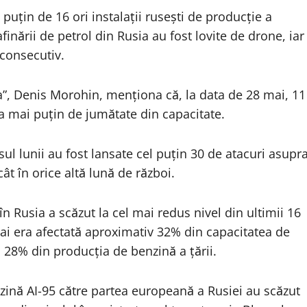
 puțin de 16 ori instalații rusești de producție a
inării de petrol din Rusia au fost lovite de drone, iar
 consecutiv.
a”, Denis Morohin, menționa că, la data de 28 mai, 11
 la mai puțin de jumătate din capacitate.
ul lunii au fost lansate cel puțin 30 de atacuri asupr
ât în orice altă lună de război.
n Rusia a scăzut la cel mai redus nivel din ultimii 16
mai era afectată aproximativ 32% din capacitatea de
a 28% din producția de benzină a țării.
benzină AI-95 către partea europeană a Rusiei au scăzut