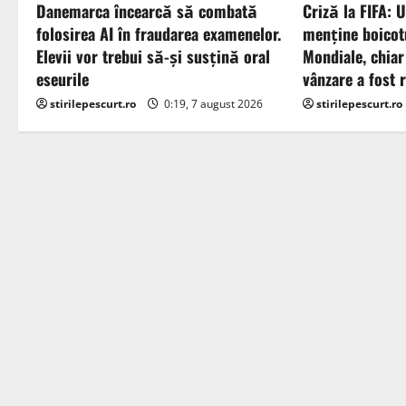
Danemarca încearcă să combată
Criză la FIFA: 
i
folosirea AI în fraudarea examenelor.
menţine boicot
g
Elevii vor trebui să-şi susţină oral
Mondiale, chiar
eseurile
vânzare a fost 
a
stirilepescurt.ro
0:19, 7 august 2026
stirilepescurt.ro
t
i
o
n