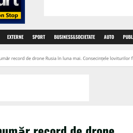
EXTERNE
SPORT
BUSINESS&SOCIETATE
AUTO
PUBL
umăr record de drone Rusia în luna mai. Consecințele loviturilor f
 număr record de drone