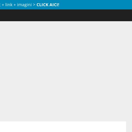
 + link + imagini >
CLICK AICI!