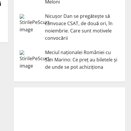
Meloni
i
Nicuşor Dan se pregăteşte să
convoace CSAT, de două ori, în
noiembrie. Care sunt motivele
convocării
Meciul naționalei României cu
San Marino: Ce preț au biletele și
de unde se pot achiziționa