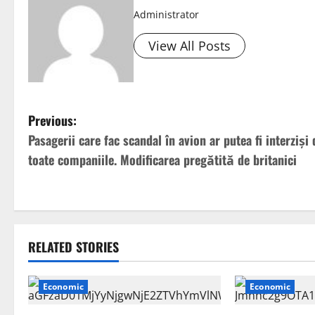
Administrator
View All Posts
P
Previous:
Pasagerii care fac scandal în avion ar putea fi interziși 
o
toate companiile. Modificarea pregătită de britanici
s
t
n
RELATED STORIES
a
Economic
Economic
v