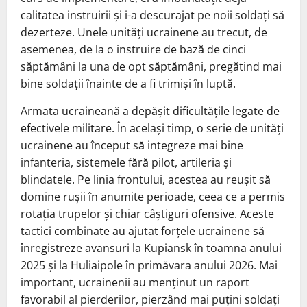
calitatea instruirii și i-a descurajat pe noii soldați să
dezerteze. Unele unități ucrainene au trecut, de
asemenea, de la o instruire de bază de cinci
săptămâni la una de opt săptămâni, pregătind mai
bine soldații înainte de a fi trimiși în luptă.
Armata ucraineană a depășit dificultățile legate de
efectivele militare. În același timp, o serie de unități
ucrainene au început să integreze mai bine
infanteria, sistemele fără pilot, artileria și
blindatele. Pe linia frontului, acestea au reușit să
domine rușii în anumite perioade, ceea ce a permis
rotația trupelor și chiar câștiguri ofensive. Aceste
tactici combinate au ajutat forțele ucrainene să
înregistreze avansuri la Kupiansk în toamna anului
2025 și la Huliaipole în primăvara anului 2026. Mai
important, ucrainenii au menținut un raport
favorabil al pierderilor, pierzând mai puțini soldați