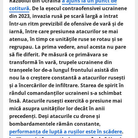
Războiul din Ucraina
a ajuns la un punct de
cotitură
. De la eșecul contraofensivei ucrainene
din 2023, invazia rusă pe scară largă a intrat
într-un ritm previzibil de ofensive de vară și de
iarnă, între care presiunea atacurilor se mai
atenua, în timp ce unitățile ruse se rotau și se
regrupau. La prima vedere, anul acesta nu pare
să fie diferit. Pe măsură ce primăvara se
transformă în vară, trupele ucrainene din
tranșeele lor de-a lungul frontului asistă din
nou la o creștere constantă a atacurilor rusești
și a încercărilor de infiltrare. Starea de spirit în
rândul comandanților ucraineni s-a schimbat
însă. Atacurile rusești exercită o presiune mai
mică asupra unităților lor decât în anii
precedenți. Deși atacurile cu drone și
bombardamentele rămân constante,
performanța de luptă a rușilor este în scădere
.