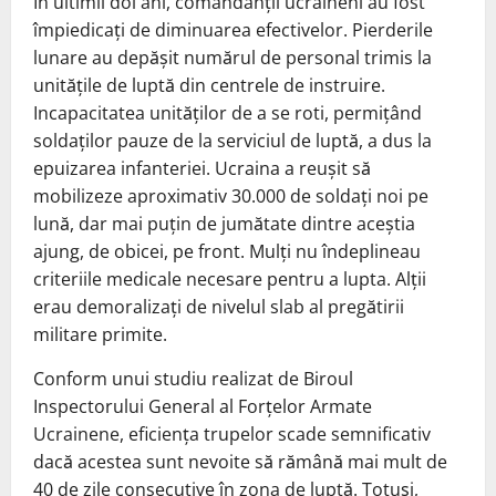
În ultimii doi ani, comandanții ucraineni au fost
împiedicați de diminuarea efectivelor. Pierderile
lunare au depășit numărul de personal trimis la
unitățile de luptă din centrele de instruire.
Incapacitatea unităților de a se roti, permițând
soldaților pauze de la serviciul de luptă, a dus la
epuizarea infanteriei. Ucraina a reușit să
mobilizeze aproximativ 30.000 de soldați noi pe
lună, dar mai puțin de jumătate dintre aceștia
ajung, de obicei, pe front. Mulți nu îndeplineau
criteriile medicale necesare pentru a lupta. Alții
erau demoralizați de nivelul slab al pregătirii
militare primite.
Conform unui studiu realizat de Biroul
Inspectorului General al Forțelor Armate
Ucrainene, eficiența trupelor scade semnificativ
dacă acestea sunt nevoite să rămână mai mult de
40 de zile consecutive în zona de luptă. Totuși,