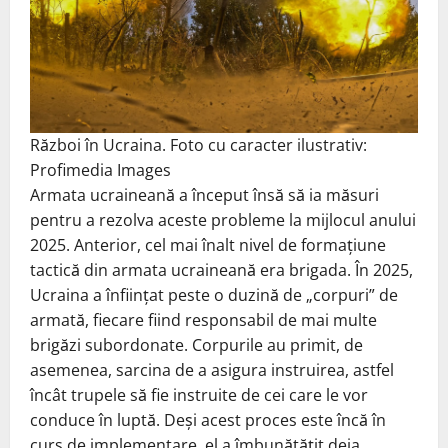
Război în Ucraina. Foto cu caracter ilustrativ:
Profimedia Images
Armata ucraineană a început însă să ia măsuri
pentru a rezolva aceste probleme la mijlocul anului
2025. Anterior, cel mai înalt nivel de formațiune
tactică din armata ucraineană era brigada. În 2025,
Ucraina a înființat peste o duzină de „corpuri” de
armată, fiecare fiind responsabil de mai multe
brigăzi subordonate. Corpurile au primit, de
asemenea, sarcina de a asigura instruirea, astfel
încât trupele să fie instruite de cei care le vor
conduce în luptă. Deși acest proces este încă în
curs de implementare, el a îmbunătățit deja