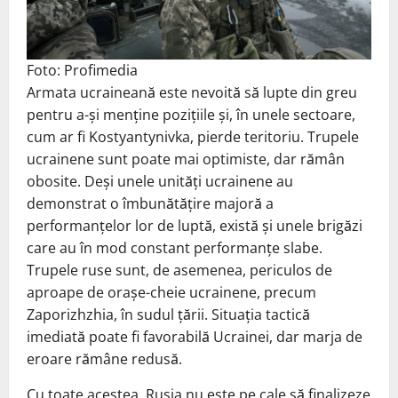
Foto: Profimedia
Armata ucraineană este nevoită să lupte din greu
pentru a-și menține pozițiile și, în unele sectoare,
cum ar fi Kostyantynivka, pierde teritoriu. Trupele
ucrainene sunt poate mai optimiste, dar rămân
obosite. Deși unele unități ucrainene au
demonstrat o îmbunătățire majoră a
performanțelor lor de luptă, există și unele brigăzi
care au în mod constant performanțe slabe.
Trupele ruse sunt, de asemenea, periculos de
aproape de orașe-cheie ucrainene, precum
Zaporizhzhia, în sudul țării. Situația tactică
imediată poate fi favorabilă Ucrainei, dar marja de
eroare rămâne redusă.
Cu toate acestea, Rusia nu este pe cale să finalizeze