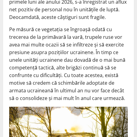
primele luni ale anului 2026, s-a înregistrat un aflux
net pozitiv de personal nou în unitățile de luptă.
Deocamdată, aceste câștiguri sunt fragile.
Pe măsură ce vegetația se îngroașă odată cu
trecerea de la primăvară la vară, trupele ruse vor
avea mai multe ocazii să se infiltreze și să exercite
presiune asupra pozițiilor ucrainene. În timp ce
unele unități ucrainene dau dovadă de o mai bună
competență tactică, alte brigăzi continuă să se
confrunte cu dificultăți. Cu toate acestea, există
motive să credem că schimbările adoptate de
armata ucraineană în ultimul an nu vor face decât
să o consolideze și mai mult în anul care urmează.