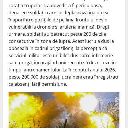
rotația trupelor s-a dovedit a fi periculoasă,
deoarece soldații care se deplasează înainte și
înapoi între pozițiile de pe linia frontului devin
vulnerabili la dronele și artileria inamică. Drept
urmare, soldații au petrecut peste 200 de zile
consecutive în zona de luptă. Acest lucru a dus la
oboseală în cadrul brigăzilor și la percepția că
serviciul militar este un bilet dus către infirmerie
sau morgă, încurajând noii recruți să dezerteze în
timpul antrenamentului. La începutul anului 2026,
peste 200.000 de soldați ucraineni erau înregistrați
ca absenți fără permisiune.