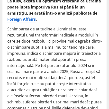
La Kiev, există un optimism crescând că Ucraina
poate lupta împotriva Rusiei până la un
armistițiu, se arată într-o analiză publicată de
Foreign Affairs
.
Schimbarea de atitudine a Ucrainei nu este
rezultatul unei transformări radicale a modului în
care se duce războiul, ci provine mai degrabă dintr-
o schimbare subtilă a mai multor tendințe care,
împreună, indică o schimbare majoră în traiectoria
războiului, arată materialul apărut în presa
internațională. Pe tot parcursul anului 2024 și în
cea mai mare parte a anului 2025, Rusia a reușit să
recruteze mai mulți soldați decât pierdea, astfel
încât forțele ruse au putut crește intensitatea
atacurilor asupra unităților ucrainene, chiar dacă
ele însele sufereau pierderi mari. Ucraina, în
schimb, suferea pierderi ușor mai mari decât putea
compensa cu trupe noi, liniile defensive devenind