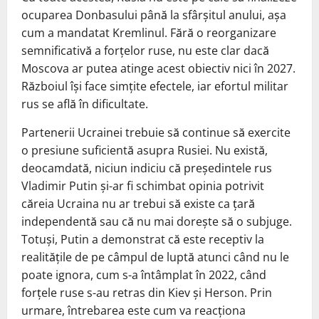
ocuparea Donbasului până la sfârșitul anului, așa
cum a mandatat Kremlinul. Fără o reorganizare
semnificativă a forțelor ruse, nu este clar dacă
Moscova ar putea atinge acest obiectiv nici în 2027.
Războiul își face simțite efectele, iar efortul militar
rus se află în dificultate.
Partenerii Ucrainei trebuie să continue să exercite
o presiune suficientă asupra Rusiei. Nu există,
deocamdată, niciun indiciu că președintele rus
Vladimir Putin și-ar fi schimbat opinia potrivit
căreia Ucraina nu ar trebui să existe ca țară
independentă sau că nu mai dorește să o subjuge.
Totuși, Putin a demonstrat că este receptiv la
realitățile de pe câmpul de luptă atunci când nu le
poate ignora, cum s-a întâmplat în 2022, când
forțele ruse s-au retras din Kiev și Herson. Prin
urmare, întrebarea este cum va reacționa