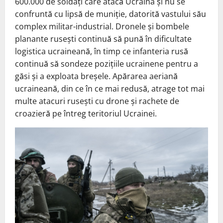
600.000 de soldați care atacă Ucraina și nu se
confruntă cu lipsă de muniție, datorită vastului său
complex militar-industrial. Dronele și bombele
planante rusești continuă să pună în dificultate
logistica ucraineană, în timp ce infanteria rusă
continuă să sondeze pozițiile ucrainene pentru a
găsi și a exploata breșele. Apărarea aeriană
ucraineană, din ce în ce mai redusă, atrage tot mai
multe atacuri rusești cu drone și rachete de
croazieră pe întreg teritoriul Ucrainei.