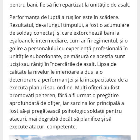
pentru bani, fie să fie repartizat la unitățile de asalt.
Performanța de luptă a rușilor este în scădere.
Rezultatul, de-a lungul timpului, a fost o acumulare
de soldați conectați și care extorchează bani la
eșaloanele intermediare, cum ar fi regimentul, și o
golire a personalului cu experiență profesională în
unitățile subordonate, pe măsură ce aceștia sunt
uciși sau răniți în încercările de asalt. Lipsa de
calitate la nivelurile inferioare a dus la o
deteriorare a performanței și la incapacitatea de a
executa planuri sau ordine. Mulți ofițeri au fost
promovați pe teren, fără a fi urmat o pregătire
aprofundată de ofițer, iar sarcina lor principală a
fost să-și pregătească psihologic soldații pentru
atacuri, mai degrabă decât să planifice și să
execute atacuri competente.