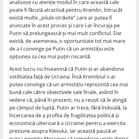
analizeze cu atenție modul în care această cale
poate fi făcută atractivă pentru Kremlin, întrucât
există multe „pilule otrăvite” care ar putea fi
aruncate în acest proces și care l-ar încuraja pe
Putin să prelungească și mai mult conflictul. Dar
există, de asemenea, o oportunitate tot mai mare
de a-l convinge pe Putin că un armistițiu este
opțiunea sa cea mai puțin riscantă.
Acest lucru nu înseamnă că Putin și-ar abandona
ostilitatea față de Ucraina. Însă Kremlinul s-ar
putea convinge că un armistițiu reprezintă cea mai
bună cale către obiectivele sale finale, având în
vedere că, până în prezent, nu a reușit să le atingă
pe câmpul de luptă. Putin ar trece, fără îndoială, la
încercarea de a profita de fragilitatea politică și
economică ulterioară a Ucrainei pentru a exercita
presiune asupra Kievului. Iar această pauză ar
putea permite Moscovei să remedieze unele dintre