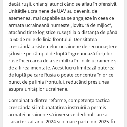
decât rușii, chiar și atunci când se aflau în ofensivă.
Unitățile ucrainene de UAV au devenit, de
asemenea, mai capabile să se angajeze în ceea ce
armata ucraineană numește „lovitură de mijloc”,
atacând ținte logistice rusești la o distanță de până
la 60 de mile de linia frontului. Densitatea
crescândă a sistemelor ucrainene de recunoaștere
și lovire pe câmpul de luptă îngreunează forțelor
ruse încercarea de a se infiltra în liniile ucrainene și
de a fi realimentate. Acest lucru limitează puterea
de luptă pe care Rusia o poate concentra în orice
punct de pe linia frontului, reducând presiunea
asupra unităților ucrainene.
Combinația dintre reforme, competența tactică
crescândă și îmbunătățirea instruirii a permis
armatei ucrainene să inverseze declinul care a
caracterizat anul 2024 și o mare parte din 2025. În