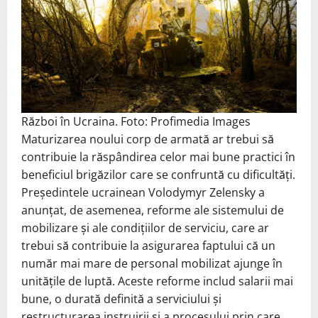
Război în Ucraina. Foto: Profimedia Images
Maturizarea noului corp de armată ar trebui să
contribuie la răspândirea celor mai bune practici în
beneficiul brigăzilor care se confruntă cu dificultăți.
Președintele ucrainean Volodymyr Zelensky a
anunțat, de asemenea, reforme ale sistemului de
mobilizare și ale condițiilor de serviciu, care ar
trebui să contribuie la asigurarea faptului că un
număr mai mare de personal mobilizat ajunge în
unitățile de luptă. Aceste reforme includ salarii mai
bune, o durată definită a serviciului și
restructurarea instruirii și a procesului prin care