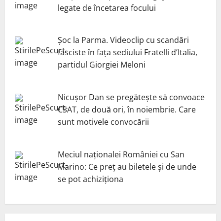
legate de încetarea focului
Șoc la Parma. Videoclip cu scandări
fasciste în fața sediului Fratelli d’Italia,
partidul Giorgiei Meloni
Nicuşor Dan se pregăteşte să convoace
CSAT, de două ori, în noiembrie. Care
sunt motivele convocării
Meciul naționalei României cu San
Marino: Ce preț au biletele și de unde
se pot achiziționa