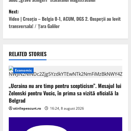
s
Next:
t
Video | Croația – Belgia 0-1, ACUM, DGS 2. Oaspeții au lovit
transversala! / Țara Galilor
n
a
v
RELATED STORIES
i
Economic
g
„Ucraina nu are timp pentru scepticism”. Mesajul lui
a
Zelenski pentru Vucic, în prima sa vizită oficială la
Belgrad
t
stirilepescurt.ro
16:24, 8 august 2026
i
o