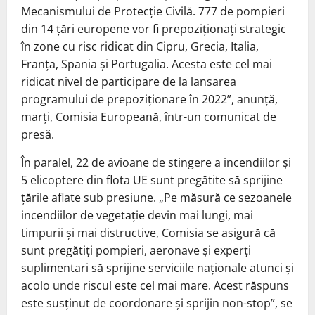
Mecanismului de Protecţie Civilă. 777 de pompieri
din 14 ţări europene vor fi prepoziţionaţi strategic
în zone cu risc ridicat din Cipru, Grecia, Italia,
Franţa, Spania şi Portugalia. Acesta este cel mai
ridicat nivel de participare de la lansarea
programului de prepoziţionare în 2022”, anunţă,
marţi, Comisia Europeană, într-un comunicat de
presă.
În paralel, 22 de avioane de stingere a incendiilor şi
5 elicoptere din flota UE sunt pregătite să sprijine
ţările aflate sub presiune. „Pe măsură ce sezoanele
incendiilor de vegetaţie devin mai lungi, mai
timpurii şi mai distructive, Comisia se asigură că
sunt pregătiţi pompieri, aeronave şi experţi
suplimentari să sprijine serviciile naţionale atunci şi
acolo unde riscul este cel mai mare. Acest răspuns
este susţinut de coordonare şi sprijin non-stop”, se