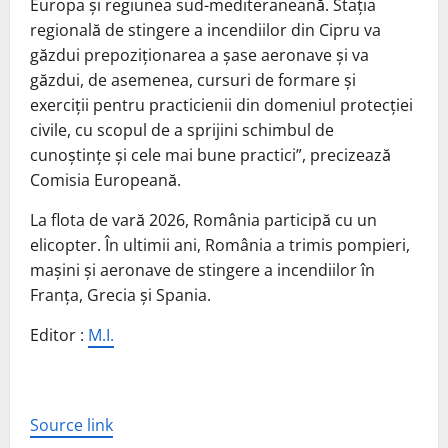
Europa şi regiunea sud-mediteraneană. Staţia
regională de stingere a incendiilor din Cipru va
găzdui prepoziţionarea a şase aeronave şi va
găzdui, de asemenea, cursuri de formare şi
exerciţii pentru practicienii din domeniul protecţiei
civile, cu scopul de a sprijini schimbul de
cunoştinţe şi cele mai bune practici”, precizează
Comisia Europeană.
La flota de vară 2026, România participă cu un
elicopter. În ultimii ani, România a trimis pompieri,
maşini şi aeronave de stingere a incendiilor în
Franţa, Grecia şi Spania.
Editor :
M.I.
Source link