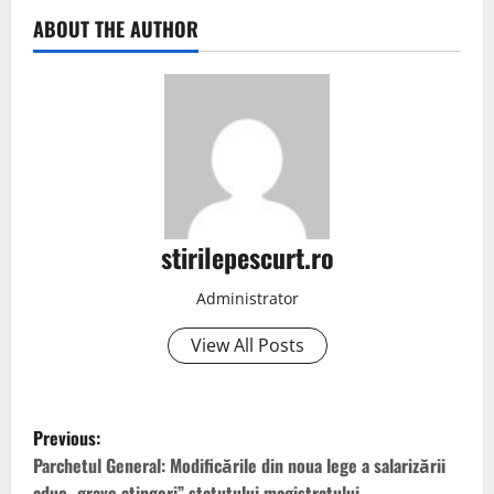
ABOUT THE AUTHOR
stirilepescurt.ro
Administrator
View All Posts
P
Previous:
o
Parchetul General: Modificările din noua lege a salarizării
aduc „grave atingeri” statutului magistratului