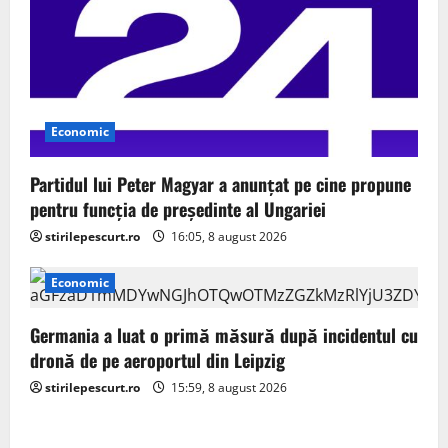
n
Economic
Partidul lui Peter Magyar a anunțat pe cine propune
pentru funcția de președinte al Ungariei
stirilepescurt.ro
16:05, 8 august 2026
Economic
Germania a luat o primă măsură după incidentul cu
dronă de pe aeroportul din Leipzig
stirilepescurt.ro
15:59, 8 august 2026