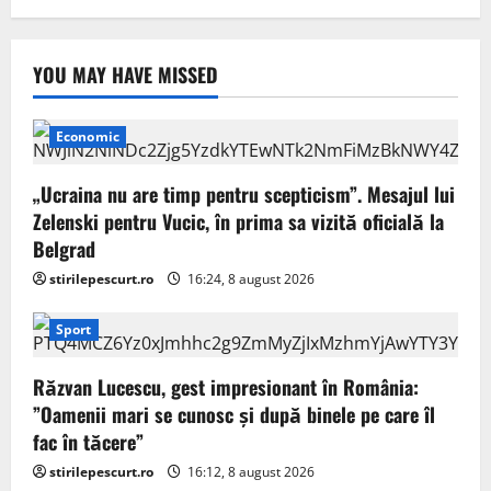
YOU MAY HAVE MISSED
Economic
„Ucraina nu are timp pentru scepticism”. Mesajul lui
Zelenski pentru Vucic, în prima sa vizită oficială la
Belgrad
stirilepescurt.ro
16:24, 8 august 2026
Sport
Răzvan Lucescu, gest impresionant în România:
”Oamenii mari se cunosc și după binele pe care îl
fac în tăcere”
stirilepescurt.ro
16:12, 8 august 2026