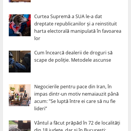
Curtea Supremă a SUA le-a dat
dreptate republicanilor și a reinstituit
harta electorală manipulată în favoarea
lor
Cum încearcă dealerii de droguri să
scape de poliție. Metodele ascunse
Negocierile pentru pace din Iran, în
impas dintr-un motiv nemaiauzit până
acum: ”Se luptă între ei care să nu fie
lideri”
Vântul a făcut prăpăd în 72 de localități
din 18 județe, dar și în București: