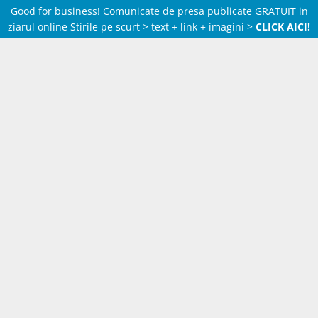
Good for business! Comunicate de presa publicate GRATUIT in
ziarul online Stirile pe scurt > text + link + imagini >
CLICK AICI!
Skip
to
content