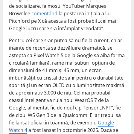
de socializare, faimosul YouTuber Marques
Brownlee
comentând
la postarea inițială a lui
Pitchford pe X că acesta a fost probabil „cel mai
Google lucru care s-a întâmplat vreodată”.
Pentru cei care s-ar putea să nu fie la curent, chiar
înainte de recenta sa dezvăluire dramatică, se
aștepta ca Pixel Watch 5 de la Google să aibă forma
circulară familiară, rame mai subțiri, opțiuni de
dimensiuni de 41 mm și 45 mm, un ecran
îmbunătățit cu cristal de safir pentru o durabilitate
sporită și un ecran OLED cu o luminozitate maximă
de aproximativ 3.000 de niți. Cel mai probabil,
ceasul inteligent va rula noul WearOS 7 de la
Google, alimentat fie de noul cip Tensor „NPT”, fie
de cipul W5 Gen 3 de la Qualcomm. El ar trebui să
fie lansat oficial în toamnă, de exemplu
Google
Watch 4
a fost lansat în octombrie 2025. Dacă se