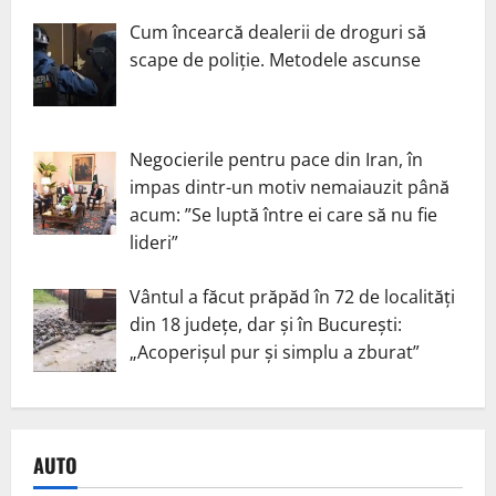
Cum încearcă dealerii de droguri să
scape de poliție. Metodele ascunse
Negocierile pentru pace din Iran, în
impas dintr-un motiv nemaiauzit până
acum: ”Se luptă între ei care să nu fie
lideri”
Vântul a făcut prăpăd în 72 de localități
din 18 județe, dar și în București:
„Acoperișul pur și simplu a zburat”
AUTO