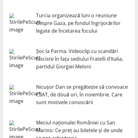
Turcia organizează luni o reuniune
despre Gaza, pe fondul îngrijorărilor
legate de încetarea focului
Șoc la Parma. Videoclip cu scandări
fasciste în fața sediului Fratelli d’Italia,
partidul Giorgiei Meloni
Nicuşor Dan se pregăteşte să convoace
CSAT, de două ori, în noiembrie. Care
sunt motivele convocării
Meciul naționalei României cu San
Marino: Ce preț au biletele și de unde
se pot achiziționa