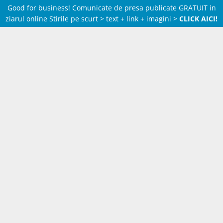
Good for business! Comunicate de presa publicate GRATUIT in
ziarul online Stirile pe scurt > text + link + imagini >
CLICK AICI!
Skip
to
content