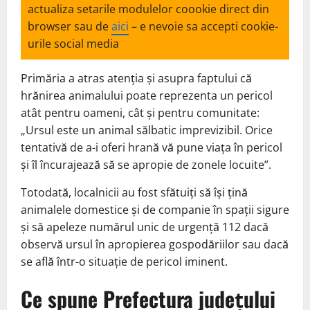
actualiza setarile modulelor coookie direct din
browser sau de
aici
– e nevoie sa accepti cookie-
urile social media
Primăria a atras atenția și asupra faptului că
hrănirea animalului poate reprezenta un pericol
atât pentru oameni, cât și pentru comunitate:
„Ursul este un animal sălbatic imprevizibil. Orice
tentativă de a-i oferi hrană vă pune viața în pericol
și îl încurajează să se apropie de zonele locuite”.
Totodată, localnicii au fost sfătuiți să își țină
animalele domestice și de companie în spații sigure
și să apeleze numărul unic de urgență 112 dacă
observă ursul în apropierea gospodăriilor sau dacă
se află într-o situație de pericol iminent.
Ce spune Prefectura județului