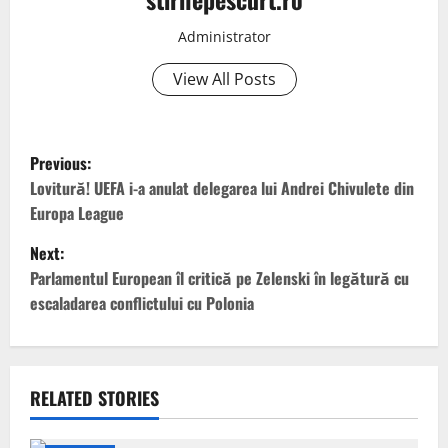
Administrator
View All Posts
P
Previous:
o
Lovitură! UEFA i-a anulat delegarea lui Andrei Chivulete din
Europa League
s
Next:
t
Parlamentul European îl critică pe Zelenski în legătură cu
escaladarea conflictului cu Polonia
n
a
v
RELATED STORIES