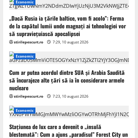
i
Economic
g
„Dacă Rusia ia țările baltice, vom fi acolo”: Ferma
a
de la capătul lumii unde magnați ai tehnologiei vor
să supraviețuiască apocalipsei
t
stirilepescurt.ro
7:29, 10 august 2026
i
Economic
o
Cum ar putea acordul dintre SUA și Arabia Saudită
n
să încurajeze alte țări să ia în considerare armele
nucleare
stirilepescurt.ro
7:23, 10 august 2026
Economic
Stațiunea de lux care a devenit o „insulă
blestemată”: Cum a ajuns „paradisul” Forest City un