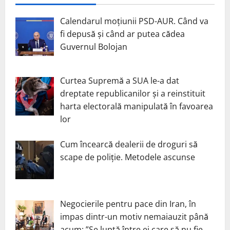
Calendarul moțiunii PSD-AUR. Când va
fi depusă și când ar putea cădea
Guvernul Bolojan
Curtea Supremă a SUA le-a dat
dreptate republicanilor și a reinstituit
harta electorală manipulată în favoarea
lor
Cum încearcă dealerii de droguri să
scape de poliție. Metodele ascunse
Negocierile pentru pace din Iran, în
impas dintr-un motiv nemaiauzit până
acum: ”Se luptă între ei care să nu fie