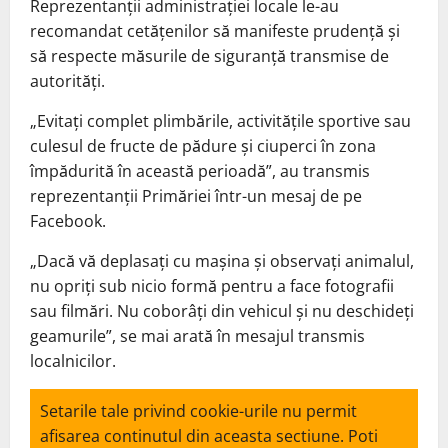
Reprezentanții administrației locale le-au
recomandat cetățenilor să manifeste prudență și
să respecte măsurile de siguranță transmise de
autorități.
„Evitați complet plimbările, activitățile sportive sau
culesul de fructe de pădure și ciuperci în zona
împădurită în această perioadă”, au transmis
reprezentanții Primăriei într-un mesaj de pe
Facebook.
„Dacă vă deplasați cu mașina și observați animalul,
nu opriți sub nicio formă pentru a face fotografii
sau filmări. Nu coborâți din vehicul și nu deschideți
geamurile”, se mai arată în mesajul transmis
localnicilor.
Setarile tale privind cookie-urile nu permit
afisarea continutul din aceasta sectiune. Poti