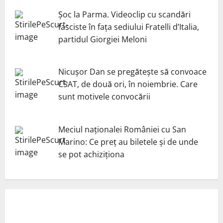
Șoc la Parma. Videoclip cu scandări
fasciste în fața sediului Fratelli d’Italia,
partidul Giorgiei Meloni
Nicuşor Dan se pregăteşte să convoace
CSAT, de două ori, în noiembrie. Care
sunt motivele convocării
Meciul naționalei României cu San
Marino: Ce preț au biletele și de unde
se pot achiziționa