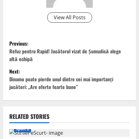
View All Posts
P
Previous:
o
Refuz pentru Rapid! Jucătorul vizat de Șumudică alege
altă echipă
s
Next:
t
Dinamo poate pierde unul dintre cei mai importanți
jucători: „Are oferte foarte bune”
n
a
v
RELATED STORIES
i
Sport 2