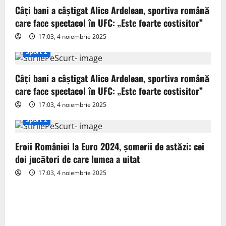
g
Câți bani a câștigat Alice Ardelean, sportiva română
care face spectacol în UFC: „Este foarte costisitor”
a
17:03, 4 noiembrie 2025
t
Sport 2
i
Câți bani a câștigat Alice Ardelean, sportiva română
o
care face spectacol în UFC: „Este foarte costisitor”
17:03, 4 noiembrie 2025
n
Sport 2
Eroii României la Euro 2024, șomerii de astăzi: cei
doi jucători de care lumea a uitat
17:03, 4 noiembrie 2025