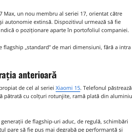
 Max, un nou membru al seriei 17, orientat către
 și autonomie extinsă. Dispozitivul urmează să fie
 indică o poziționare aparte în portofoliul companiei.
 flagship „standard” de mari dimensiuni, fără a intra
rația anterioară
propiat de cel al seriei
Xiaomi 15
. Telefonul păstrează
 pătrată cu colțuri rotunjite, ramă plată din alumini
generații de flagship-uri aduc, de regulă, schimbări
ntul pare să fie pus mai degrabă pe performanță și