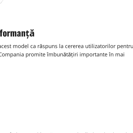
rformanță
t acest model ca răspuns la cererea utilizatorilor pentr
. Compania promite îmbunătățiri importante în mai