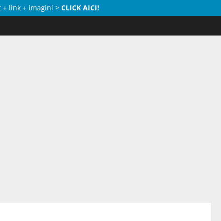
 + link + imagini >
CLICK AICI!