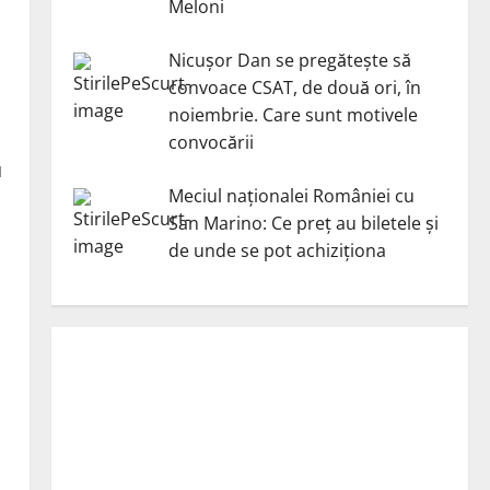
Meloni
Nicuşor Dan se pregăteşte să
convoace CSAT, de două ori, în
noiembrie. Care sunt motivele
convocării
u
Meciul naționalei României cu
San Marino: Ce preț au biletele și
de unde se pot achiziționa