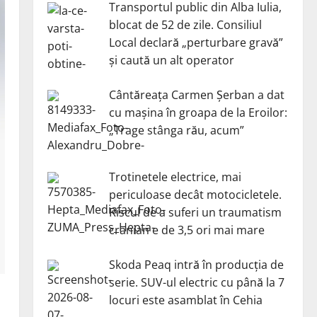
Transportul public din Alba Iulia,
blocat de 52 de zile. Consiliul
Local declară „perturbare gravă”
și caută un alt operator
Cântăreața Carmen Șerban a dat
cu mașina în groapa de la Eroilor:
„Trage stânga rău, acum”
Trotinetele electrice, mai
periculoase decât motocicletele.
Riscul de a suferi un traumatism
cranian e de 3,5 ori mai mare
Skoda Peaq intră în producția de
serie. SUV-ul electric cu până la 7
locuri este asamblat în Cehia