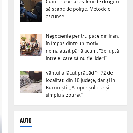
Cum încearcă dealerii de droguri
să scape de poliție. Metodele
ascunse
Negocierile pentru pace din Iran,
în impas dintr-un motiv
nemaiauzit până acum: ”Se luptă
între ei care să nu fie lideri”
Vântul a făcut prăpăd în 72 de
localități din 18 județe, dar și în
București: „Acoperișul pur și
simplu a zburat”
AUTO