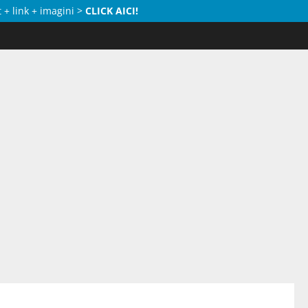
 + link + imagini >
CLICK AICI!