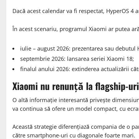
Dacă acest calendar va fi respectat, HyperOS 4 ar
În acest scenariu, programul Xiaomi ar putea ară
iulie – august 2026: prezentarea sau debutul
septembrie 2026: lansarea seriei Xiaomi 18;
finalul anului 2026: extinderea actualizării c
Xiaomi nu renunță la flagship-ur
O altă informație interesantă privește dimensiuni
va continua să ofere un model compact, cu ecran c
Această strategie diferențiază compania de o par
către smartphone-uri cu diagonale foarte mari.