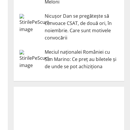
Meloni
Nicuşor Dan se pregăteşte să
convoace CSAT, de două ori, în
noiembrie. Care sunt motivele
convocării
Meciul naționalei României cu
San Marino: Ce preț au biletele și
de unde se pot achiziționa