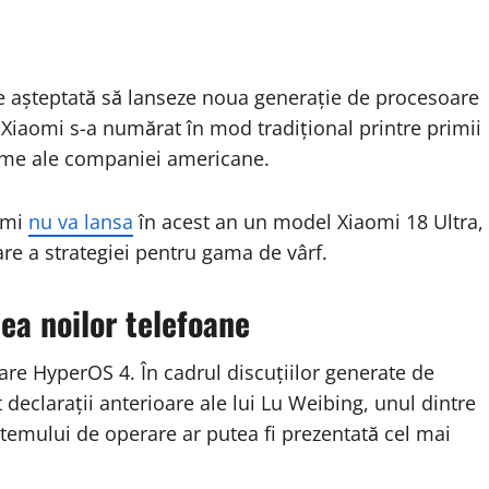
e așteptată să lanseze noua generație de procesoare
iaomi s-a numărat în mod tradițional printre primii
orme ale companiei americane.
omi
nu va lansa
în acest an un model Xiaomi 18 Ultra,
e a strategiei pentru gama de vârf.
ea noilor telefoane
are HyperOS 4. În cadrul discuțiilor generate de
t declarații anterioare ale lui Lu Weibing, unul dintre
istemului de operare ar putea fi prezentată cel mai