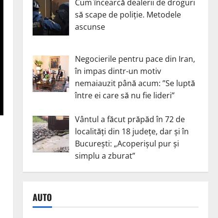
Cum încearcă dealerii de droguri
să scape de poliție. Metodele
ascunse
Negocierile pentru pace din Iran,
în impas dintr-un motiv
nemaiauzit până acum: ”Se luptă
între ei care să nu fie lideri”
Vântul a făcut prăpăd în 72 de
localități din 18 județe, dar și în
București: „Acoperișul pur și
simplu a zburat”
AUTO