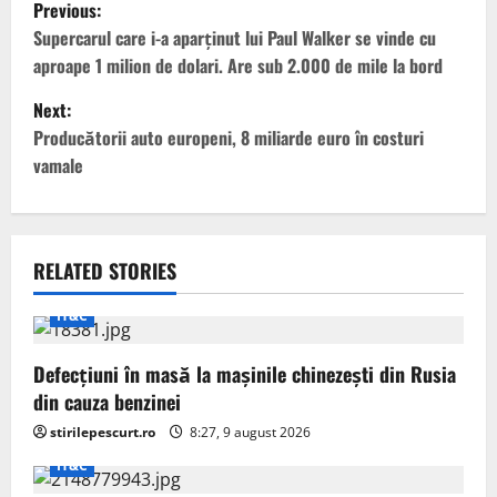
P
Previous:
o
Supercarul care i-a aparținut lui Paul Walker se vinde cu
aproape 1 milion de dolari. Are sub 2.000 de mile la bord
s
Next:
t
Producătorii auto europeni, 8 miliarde euro în costuri
vamale
n
a
v
RELATED STORIES
i
IT&C
g
Defecțiuni în masă la mașinile chinezești din Rusia
din cauza benzinei
a
stirilepescurt.ro
8:27, 9 august 2026
t
IT&C