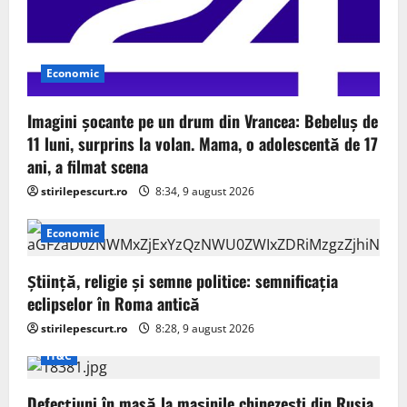
Economic
Imagini șocante pe un drum din Vrancea: Bebeluș de
11 luni, surprins la volan. Mama, o adolescentă de 17
ani, a filmat scena
stirilepescurt.ro
8:34, 9 august 2026
Economic
Știință, religie și semne politice: semnificația
eclipselor în Roma antică
stirilepescurt.ro
8:28, 9 august 2026
IT&C
Defecțiuni în masă la mașinile chinezești din Rusia