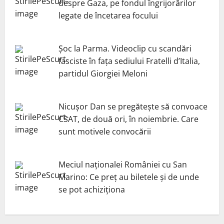
despre Gaza, pe fondul îngrijorărilor
legate de încetarea focului
Șoc la Parma. Videoclip cu scandări
fasciste în fața sediului Fratelli d’Italia,
partidul Giorgiei Meloni
Nicuşor Dan se pregăteşte să convoace
CSAT, de două ori, în noiembrie. Care
sunt motivele convocării
Meciul naționalei României cu San
Marino: Ce preț au biletele și de unde
se pot achiziționa