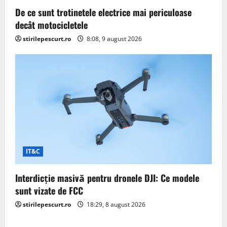
i
De ce sunt trotinetele electrice mai periculoase
o
decât motocicletele
stirilepescurt.ro
8:08, 9 august 2026
n
IT&C
Interdicție masivă pentru dronele DJI: Ce modele
sunt vizate de FCC
stirilepescurt.ro
18:29, 8 august 2026