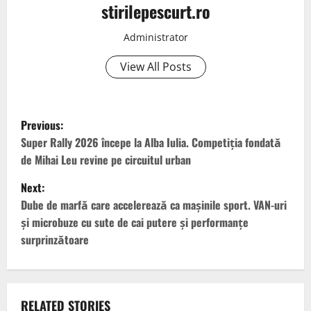
stirilepescurt.ro
Administrator
View All Posts
P
Previous:
o
Super Rally 2026 începe la Alba Iulia. Competiția fondată
de Mihai Leu revine pe circuitul urban
s
Next:
t
Dube de marfă care accelerează ca mașinile sport. VAN-uri
și microbuze cu sute de cai putere și performanțe
n
surprinzătoare
a
v
RELATED STORIES