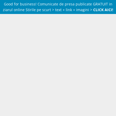
Good for business! Comunicate de presa publicate GRATUIT in
ziarul online Stirile pe scurt > text + link + imagini >
CLICK AICI!
Skip
to
content