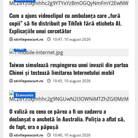
Cum a ajuns videoclipul cu ambulanța care „fură
copii” să fie distribuit pe TikTok fără eticheta AI.
Explicațiile unui cercetător
stirilepescurt.ro
10:47, 10 august 2026
IT&C
Taiwan simulează respingerea unei invazii din partea
Chinei și testează limitarea Internetului mobil
stirilepescurt.ro
10:45, 10 august 2026
Economic
O valiză cu ceea ce părea a fi un cadavru a
declanșat o anchetă în Australia. Poliția a aflat că,
de fapt, era o păpușă
stirilepescurt.ro
10:40, 10 august 2026