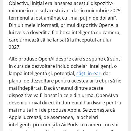
Obiectivul inițial era lansarea acestui dispozitiv-
minune în cursul acestui an, dar în noiembrie 2025
termenul a fost amânat cu „mai puțin de doi ani”.
Din ultimele informații, primul dispozitiv OpenAI al
lui Ive s-a dovedit a fi o boxă inteligentă cu cameră,
care urmează să fie lansată la începutul anului
2027.
Alte produse OpenAI despre care se spune că sunt
în curs de dezvoltare includ ochelari inteligenți, o
lampă inteligentă și, potențial,
căști in-ear
, dar
planul de dezvoltare pentru acestea ar trebui să fie
mai îndepărtat. Dacă vreunul dintre aceste
dispozitive va fi lansat în cele din urmă, OpenAI va
deveni un rival direct în domeniul hardware pentru
mai multe linii de produse Apple. Se zvonește că
Apple lucrează, de asemenea, la ochelari
inteligenți, precum și la AirPods cu camere, un soi