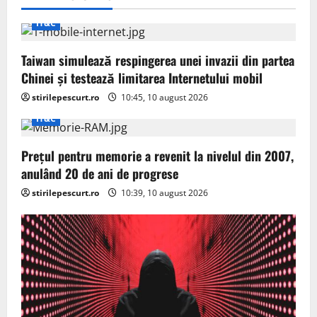
i
IT&C
g
Taiwan simulează respingerea unei invazii din partea
a
Chinei și testează limitarea Internetului mobil
t
stirilepescurt.ro
10:45, 10 august 2026
IT&C
i
o
Prețul pentru memorie a revenit la nivelul din 2007,
anulând 20 de ani de progrese
n
stirilepescurt.ro
10:39, 10 august 2026