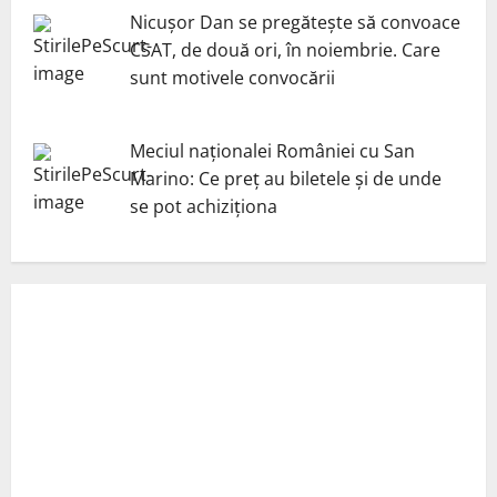
Nicuşor Dan se pregăteşte să convoace
CSAT, de două ori, în noiembrie. Care
sunt motivele convocării
Meciul naționalei României cu San
Marino: Ce preț au biletele și de unde
se pot achiziționa