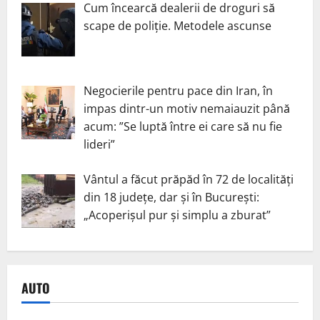
Cum încearcă dealerii de droguri să
scape de poliție. Metodele ascunse
Negocierile pentru pace din Iran, în
impas dintr-un motiv nemaiauzit până
acum: ”Se luptă între ei care să nu fie
lideri”
Vântul a făcut prăpăd în 72 de localități
din 18 județe, dar și în București:
„Acoperișul pur și simplu a zburat”
AUTO