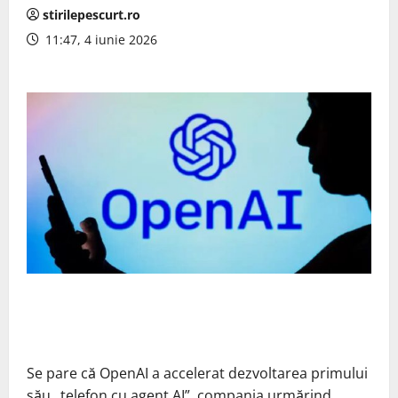
stirilepescurt.ro
11:47, 4 iunie 2026
Se pare că OpenAI a accelerat dezvoltarea primului
său „telefon cu agent AI”, compania urmărind