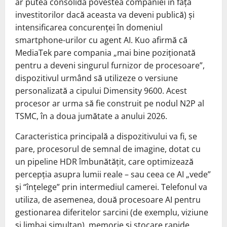
ar putea consolida povestea companiei în fața
investitorilor dacă aceasta va deveni publică) și
intensificarea concurenței în domeniul
smartphone-urilor cu agent AI. Kuo afirmă că
MediaTek pare compania „mai bine poziționată
pentru a deveni singurul furnizor de procesoare”,
dispozitivul urmând să utilizeze o versiune
personalizată a cipului Dimensity 9600. Acest
procesor ar urma să fie construit pe nodul N2P al
TSMC, în a doua jumătate a anului 2026.
Caracteristica principală a dispozitivului va fi, se
pare, procesorul de semnal de imagine, dotat cu
un pipeline HDR îmbunătățit, care optimizează
percepția asupra lumii reale – sau ceea ce AI „vede”
și “înțelege” prin intermediul camerei. Telefonul va
utiliza, de asemenea, două procesoare AI pentru
gestionarea diferitelor sarcini (de exemplu, viziune
și limbaj simultan), memorie și stocare rapide,