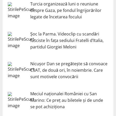
Turcia organizează luni o reuniune
despre Gaza, pe fondul îngrijorărilor
legate de încetarea focului
Șoc la Parma. Videoclip cu scandări
fasciste în fața sediului Fratelli d’Italia,
partidul Giorgiei Meloni
Nicuşor Dan se pregăteşte să convoace
CSAT, de două ori, în noiembrie. Care
sunt motivele convocării
Meciul naționalei României cu San
Marino: Ce preț au biletele și de unde
se pot achiziționa