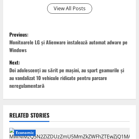
View All Posts
P
Previous:
o
Monitoarele LG și Alienware instalează automat adware pe
Windows
s
Next:
t
Doi adolescenți au sărit pe mașini, au spart geamurile și
au vandalizat 10 vehicule ridicate pentru parcare
n
neregulamentară
a
v
RELATED STORIES
i
g
Economic