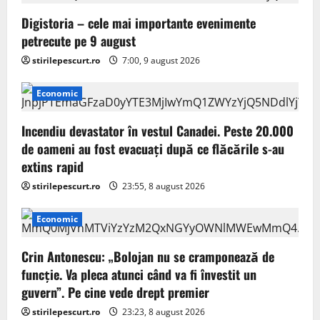
a
Digistoria – cele mai importante evenimente
petrecute pe 9 august
t
stirilepescurt.ro
7:00, 9 august 2026
i
Economic
o
Incendiu devastator în vestul Canadei. Peste 20.000
n
de oameni au fost evacuați după ce flăcările s-au
extins rapid
stirilepescurt.ro
23:55, 8 august 2026
Economic
Crin Antonescu: „Bolojan nu se cramponează de
funcție. Va pleca atunci când va fi învestit un
guvern”. Pe cine vede drept premier
stirilepescurt.ro
23:23, 8 august 2026