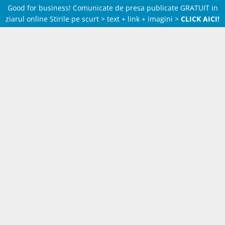
Good for business! Comunicate de presa publicate GRATUIT in
ziarul online Stirile pe scurt > text + link + imagini >
CLICK AICI!
Skip
to
content