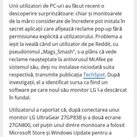
Unii utilizatori de PC-uri au făcut recent o
descoperire surprinzătoare: chiar și monitoarele
de la mărci considerate de încredere pot instala în
secret aplicații care afișează reclame pop-up fără
permisiunea explicită a utilizatorului. Problema a
ieșit la iveală când un utilizator de pe Reddit, cu
pseudonimul „Mags_Smash”, s-a plâns că vede
reclame neașteptate la antivirusul McAfee pe
sistemul său, deși nu instalase niciodată suita
respectivă, transmite publicația
TechSpot
. După
investigații, el a identificat sursa ca fiind un
software pe care noul său monitor LG l-a descărcat
în fundal.
Utilizatorul a raportat că, după conectarea unui
monitor LG UltraGear 27GP83B și a două ecrane
27GN800, cel puțin unul dintre monitoare a folosit
Microsoft Store și Windows Update pentru a