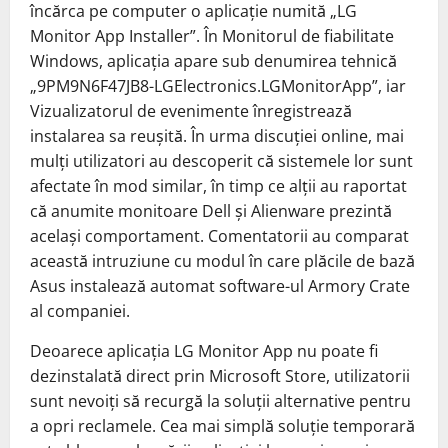
încărca pe computer o aplicație numită „LG
Monitor App Installer”. În Monitorul de fiabilitate
Windows, aplicația apare sub denumirea tehnică
„9PM9N6F47JB8-LGElectronics.LGMonitorApp”, iar
Vizualizatorul de evenimente înregistrează
instalarea sa reușită. În urma discuției online, mai
mulți utilizatori au descoperit că sistemele lor sunt
afectate în mod similar, în timp ce alții au raportat
că anumite monitoare Dell și Alienware prezintă
același comportament. Comentatorii au comparat
această intruziune cu modul în care plăcile de bază
Asus instalează automat software-ul Armory Crate
al companiei.
Deoarece aplicația LG Monitor App nu poate fi
dezinstalată direct prin Microsoft Store, utilizatorii
sunt nevoiți să recurgă la soluții alternative pentru
a opri reclamele. Cea mai simplă soluție temporară