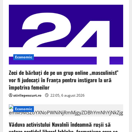
Economic
Zeci de bărbați de pe un grup online „masculinist”
vor fi judecați în Franța pentru instigare la ură
împotriva femeilor
stirilepescurt.ro
22:05, 6 august 2026
Economic
Văduva activistului Navalnîi îndeamnă ruşii să
voteze partidul liberal Iabloko, formațiune care se