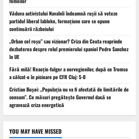
femeilor
Văduva activistului Navalnîi îndeamnă ruşii să voteze
partidul liberal Iabloko, formațiune care se opune
continuării războiului
„Orban cel roșu” sau vizionar? Criza din Ceuta reaprinde
dezbaterea despre rolul premierului spaniol Pedro Sanchez
în UE
Fără milă! Reacție-fulger a norvegienilor, după ce Tromso
a călcat-o în picioare pe CFR Cluj: 5-0
Cristian Bușoi: „Populația nu va fi afectată de limitările de
consum”. Ce măsuri pregătește Guvernul dacă se
agravează criza energetică
YOU MAY HAVE MISSED