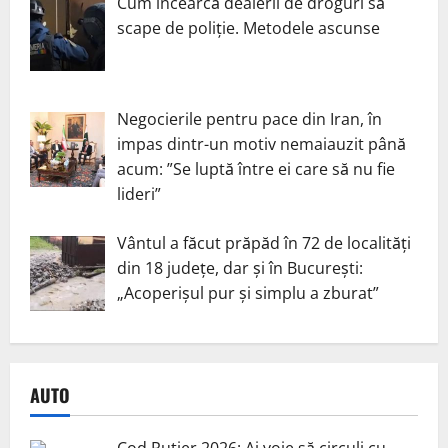
Cum încearcă dealerii de droguri să
scape de poliție. Metodele ascunse
Negocierile pentru pace din Iran, în
impas dintr-un motiv nemaiauzit până
acum: ”Se luptă între ei care să nu fie
lideri”
Vântul a făcut prăpăd în 72 de localități
din 18 județe, dar și în București:
„Acoperișul pur și simplu a zburat”
AUTO
Cod Rutier 2026: Ai voie să circuli cu