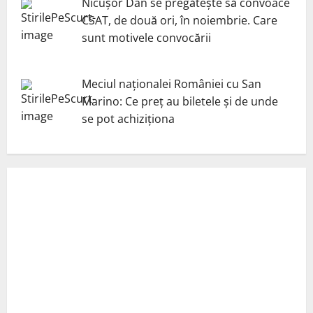
Nicuşor Dan se pregăteşte să convoace
CSAT, de două ori, în noiembrie. Care
sunt motivele convocării
Meciul naționalei României cu San
Marino: Ce preț au biletele și de unde
se pot achiziționa