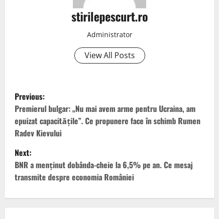
stirilepescurt.ro
Administrator
View All Posts
P
Previous:
o
Premierul bulgar: „Nu mai avem arme pentru Ucraina, am
epuizat capacitățile”. Ce propunere face în schimb Rumen
s
Radev Kievului
t
Next:
BNR a menținut dobânda-cheie la 6,5% pe an. Ce mesaj
n
transmite despre economia României
a
v