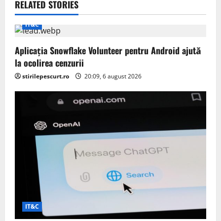
RELATED STORIES
i
IT&C
g
Aplicația Snowflake Volunteer pentru Android ajută
a
la ocolirea cenzurii
t
stirilepescurt.ro
20:09, 6 august 2026
i
o
n
IT&C