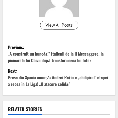
View All Posts
P
Previous:
o
„A construit un buncăr!” Italienii de la Il Messaggero, la
picioarele lui Chivu după transformarea lui Inter
s
Next:
t
Presa din Spania anunță: Andrei Rațiu e „chilipirul” etapei
a zecea în La Liga! „O afacere solidă”
n
a
v
RELATED STORIES