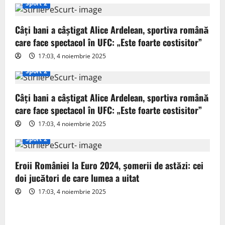
i
Sport 2
g
Câți bani a câștigat Alice Ardelean, sportiva română
care face spectacol în UFC: „Este foarte costisitor”
a
17:03, 4 noiembrie 2025
t
Sport 2
i
Câți bani a câștigat Alice Ardelean, sportiva română
o
care face spectacol în UFC: „Este foarte costisitor”
17:03, 4 noiembrie 2025
n
Sport 2
Eroii României la Euro 2024, șomerii de astăzi: cei
doi jucători de care lumea a uitat
17:03, 4 noiembrie 2025