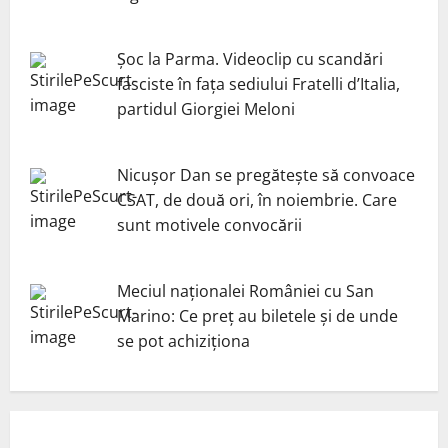
Șoc la Parma. Videoclip cu scandări
fasciste în fața sediului Fratelli d’Italia,
partidul Giorgiei Meloni
Nicuşor Dan se pregăteşte să convoace
CSAT, de două ori, în noiembrie. Care
sunt motivele convocării
Meciul naționalei României cu San
Marino: Ce preț au biletele și de unde
se pot achiziționa