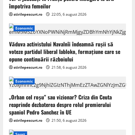
împotriva femeilor
stirilepescurt.ro
22:05, 6 august 2026
Economic
Văduva activistului Navalnîi îndeamnă ruşii să
voteze partidul liberal Iabloko, formațiune care se
opune continuării războiului
stirilepescurt.ro
21:58, 6 august 2026
Economic
„Orban cel roșu” sau vizionar? Criza din Ceuta
reaprinde dezbaterea despre rolul premierului
spaniol Pedro Sanchez în UE
stirilepescurt.ro
21:50, 6 august 2026
Sport