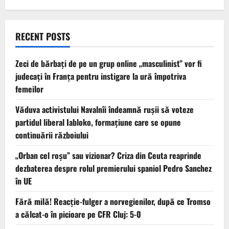
RECENT POSTS
Zeci de bărbați de pe un grup online „masculinist” vor fi
judecați în Franța pentru instigare la ură împotriva
femeilor
Văduva activistului Navalnîi îndeamnă ruşii să voteze
partidul liberal Iabloko, formațiune care se opune
continuării războiului
„Orban cel roșu” sau vizionar? Criza din Ceuta reaprinde
dezbaterea despre rolul premierului spaniol Pedro Sanchez
în UE
Fără milă! Reacție-fulger a norvegienilor, după ce Tromso
a călcat-o în picioare pe CFR Cluj: 5-0