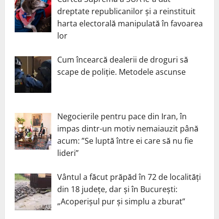
dreptate republicanilor și a reinstituit
harta electorală manipulată în favoarea
lor
Cum încearcă dealerii de droguri să
scape de poliție. Metodele ascunse
Negocierile pentru pace din Iran, în
impas dintr-un motiv nemaiauzit până
acum: ”Se luptă între ei care să nu fie
lideri”
Vântul a făcut prăpăd în 72 de localități
din 18 județe, dar și în București:
„Acoperișul pur și simplu a zburat”