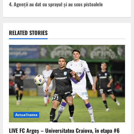
n
4. Agenții au dat cu sprayul și au scos pistoalele
a
v
RELATED STORIES
i
g
a
t
i
o
n
Actualitatea
LIVE FC Argeș – Universitatea Craiova, în etapa #6