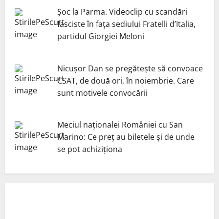
Șoc la Parma. Videoclip cu scandări
fasciste în fața sediului Fratelli d’Italia,
partidul Giorgiei Meloni
Nicuşor Dan se pregăteşte să convoace
CSAT, de două ori, în noiembrie. Care
sunt motivele convocării
Meciul naționalei României cu San
Marino: Ce preț au biletele și de unde
se pot achiziționa