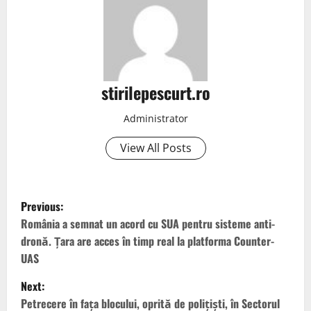
stirilepescurt.ro
Administrator
View All Posts
P
Previous:
o
România a semnat un acord cu SUA pentru sisteme anti-
dronă. Țara are acces în timp real la platforma Counter-
s
UAS
t
Next:
Petrecere în fața blocului, oprită de polițiști, în Sectorul