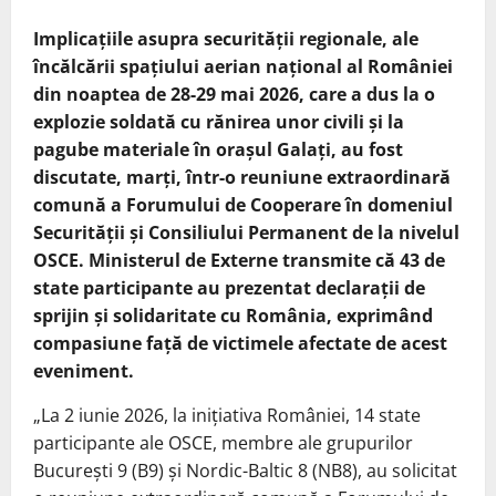
Implicaţiile asupra securităţii regionale, ale
încălcării spaţiului aerian naţional al României
din noaptea de 28-29 mai 2026, care a dus la o
explozie soldată cu rănirea unor civili şi la
pagube materiale în oraşul Galaţi, au fost
discutate, marţi, într-o reuniune extraordinară
comună a Forumului de Cooperare în domeniul
Securităţii şi Consiliului Permanent de la nivelul
OSCE. Ministerul de Externe transmite că 43 de
state participante au prezentat declaraţii de
sprijin şi solidaritate cu România, exprimând
compasiune faţă de victimele afectate de acest
eveniment.
„La 2 iunie 2026, la iniţiativa României, 14 state
participante ale OSCE, membre ale grupurilor
Bucureşti 9 (B9) şi Nordic-Baltic 8 (NB8), au solicitat