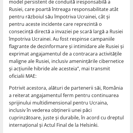
model persistent de conduită iresponsabilă a
Rusiei, care poartă întreaga responsabilitate atât
pentru războiul său împotriva Ucrainei, cât şi
pentru aceste incidente care reprezintă o
consecinţă directă a invaziei pe scară largă a Rusiei
împotriva Ucrainei. Au fost respinse campaniile
flagrante de dezinformare şi intimidare ale Rusiei şi
exprimat angajamentul de a contracara activităţile
maligne ale Rusiei, inclusiv ameninţările cibernetice
şi acţiunile hibride ale acesteia”, mai transmit
oficialii MAE:
Potrivit acestora, alături de partenerii săi, România
a reiterat angajamentul ferm pentru continuarea
sprijinului multidimensional pentru Ucraina,
inclusiv în vederea obţinerii unei păci
cuprinzătoare, juste şi durabile, în acord cu dreptul
internaţional şi Actul Final de la Helsinki.