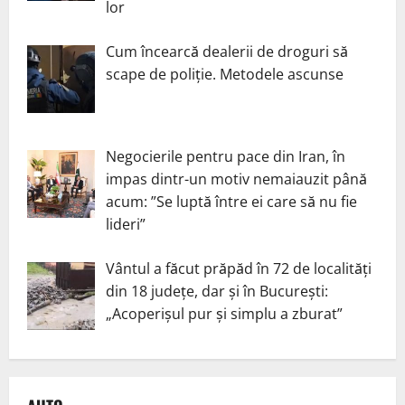
lor
Cum încearcă dealerii de droguri să
scape de poliție. Metodele ascunse
Negocierile pentru pace din Iran, în
impas dintr-un motiv nemaiauzit până
acum: ”Se luptă între ei care să nu fie
lideri”
Vântul a făcut prăpăd în 72 de localități
din 18 județe, dar și în București:
„Acoperișul pur și simplu a zburat”