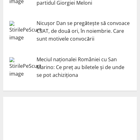
partidul Giorgiei Meloni
Nicuşor Dan se pregăteşte să convoace
CSAT, de două ori, în noiembrie. Care
sunt motivele convocării
Meciul naționalei României cu San
Marino: Ce preț au biletele și de unde
se pot achiziționa