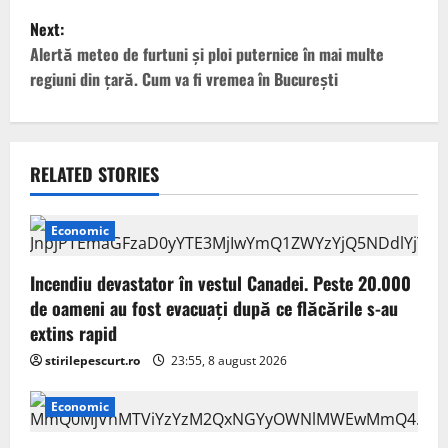
Next:
s
Alertă meteo de furtuni și ploi puternice în mai multe
t
regiuni din țară. Cum va fi vremea în București
n
a
RELATED STORIES
v
Economic
i
g
Incendiu devastator în vestul Canadei. Peste 20.000
de oameni au fost evacuați după ce flăcările s-au
a
extins rapid
stirilepescurt.ro
23:55, 8 august 2026
t
i
Economic