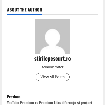
ABOUT THE AUTHOR
stirilepescurt.ro
Administrator
View All Posts
P
Previous:
o
YouTube Premium vs Premium Lite: diferențe și prețuri