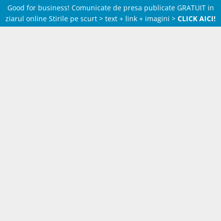
Good for business! Comunicate de presa publicate GRATUIT in
ziarul online Stirile pe scurt > text + link + imagini >
CLICK AICI!
Skip
to
content