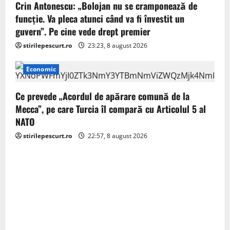
o
Crin Antonescu: „Bolojan nu se cramponează de
funcție. Va pleca atunci când va fi învestit un
n
guvern”. Pe cine vede drept premier
stirilepescurt.ro
23:23, 8 august 2026
Economic
Ce prevede „Acordul de apărare comună de la
Mecca”, pe care Turcia îl compară cu Articolul 5 al
NATO
stirilepescurt.ro
22:57, 8 august 2026