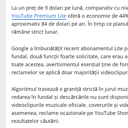
La un preț de 9 dolari pe lună, comparativ cu niv
YouTube Premium Lite
oferă o economie de 44%
aproximativ 84 de dolari pe an. În timp ce plan
rămâne strict lunar.
Google a îmbunătățit recent abonamentul Lite prin
fundal, două funcții foarte solicitate, care era
toate acestea, avertismentul esențial ține de fo
reclamelor se aplică doar majorității videoclipuri
Algoritmul trasează o graniță strictă în jurul muzi
redarea în fundal și descărcările nu sunt dispon
videoclipurile muzicale oficiale, coverurile și vide
asemenea, reclame ocazionale pe YouTube Shorts,
rezultatelor căutării.