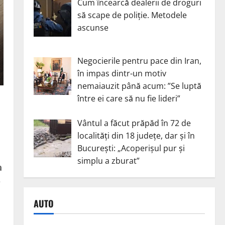
Cum încearcă dealerii de droguri
să scape de poliție. Metodele
ascunse
Negocierile pentru pace din Iran,
în impas dintr-un motiv
nemaiauzit până acum: ”Se luptă
între ei care să nu fie lideri”
Vântul a făcut prăpăd în 72 de
localități din 18 județe, dar și în
București: „Acoperișul pur și
simplu a zburat”
a
e
AUTO