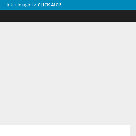
 + link + imagini >
CLICK AICI!