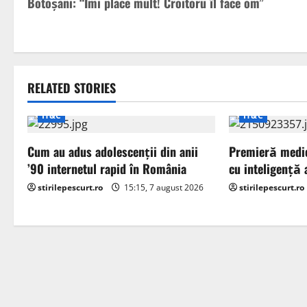
Botoșani: “Îmi place mult! Croitoru îl face om”
s
t
n
RELATED STORIES
a
IT&C
IT&C
v
Cum au adus adolescenții din anii
Premieră medic
i
’90 internetul rapid în România
cu inteligență a
stirilepescurt.ro
15:15, 7 august 2026
stirilepescurt.ro
g
a
t
i