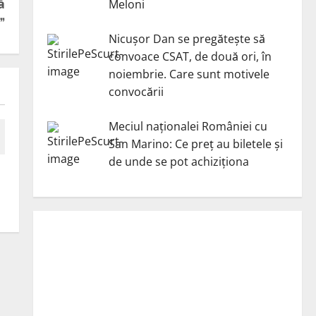
ă
Meloni
”
Nicuşor Dan se pregăteşte să
convoace CSAT, de două ori, în
noiembrie. Care sunt motivele
convocării
Meciul naționalei României cu
San Marino: Ce preț au biletele și
de unde se pot achiziționa