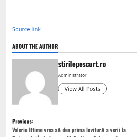
Source link
ABOUT THE AUTHOR
stirilepescurt.ro
Administrator
View All Posts
P
Previous:
Valeriu Iftime vrea să dea prima lovitură a verii la
o