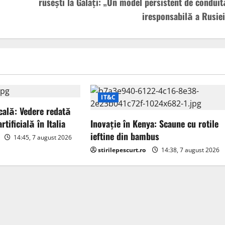
ruseşti la Galaţi: „Un model persistent de conduit
iresponsabilă a Rusiei
IT&C
ală: Vedere redată
rtificială în Italia
Inovație în Kenya: Scaune cu rotile
ieftine din bambus
14:45, 7 august 2026
stirilepescurt.ro
14:38, 7 august 2026