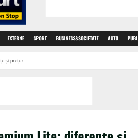
EXTERNE
SPORT
BUSINESS&SOCIETATE
AUTO
PUBL
e și prețuri
mium Lite: diferențe și