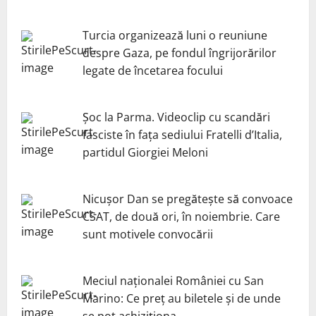
Turcia organizează luni o reuniune
despre Gaza, pe fondul îngrijorărilor
legate de încetarea focului
Șoc la Parma. Videoclip cu scandări
fasciste în fața sediului Fratelli d’Italia,
partidul Giorgiei Meloni
Nicuşor Dan se pregăteşte să convoace
CSAT, de două ori, în noiembrie. Care
sunt motivele convocării
Meciul naționalei României cu San
Marino: Ce preț au biletele și de unde
se pot achiziționa