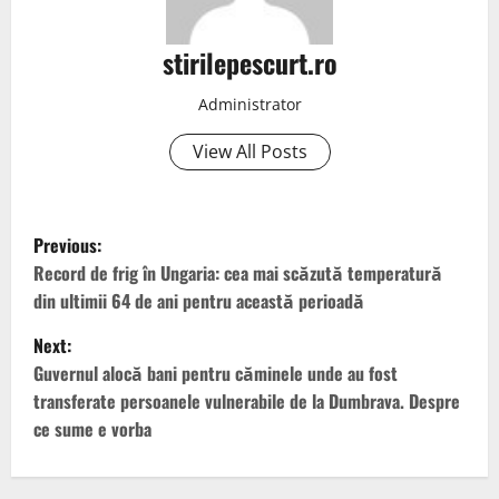
stirilepescurt.ro
Administrator
View All Posts
P
Previous:
o
Record de frig în Ungaria: cea mai scăzută temperatură
din ultimii 64 de ani pentru această perioadă
s
Next:
t
Guvernul alocă bani pentru căminele unde au fost
transferate persoanele vulnerabile de la Dumbrava. Despre
n
ce sume e vorba
a