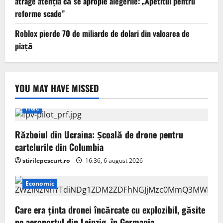
atrage atenția că se apropie alegerile: „Apetitul pentru
reforme scade”
Roblox pierde 70 de miliarde de dolari din valoarea de
piață
YOU MAY HAVE MISSED
IT&C
Războiul din Ucraina: Școală de drone pentru
cartelurile din Columbia
stirilepescurt.ro
16:36, 6 august 2026
Economic
Care era ținta dronei încărcate cu explozibil, găsite
pe aeroportul din Leipzig, în Germania