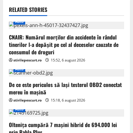
v
RELATED STORIES
i
Auto
g
CNAIR: Numărul morților din accidente în rândul
a
tinerilor l-a depășit pe cel al deceselor cauzate de
t
consumul de droguri
stirilepescurt.ro
15:52, 6 august 2026
i
Auto
o
De ce este periculos să lași testerul OBD2 conectat
n
mereu în mașină
stirilepescurt.ro
15:18, 6 august 2026
Auto
Oltenița cumpără 7 mașini hibrid de 694.000 lei
prin Rabla Plus