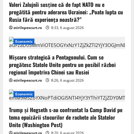
Valeri Zalujnîi susține că de fapt NATO nu e
pregătită pentru aderarea Ucrainei: „Poate lupta cu
Rusia fără experiența noastră?”
stirilepescurt.ro
8:33, 6 august 2026
Economic
Mișcare strategică a Pentagonului. Cum se
pregătesc Statele Unite pentru un posibil război
regional împotriva Chinei sau Rusiei
stirilepescurt.ro
8:26, 6 august 2026
Economic
Trump şi Hegseth s-au confruntat la Camp David pe
tema epuizării stocurilor de rachete ale Statelor
Unite (Washington Post)
stirilepescurt.ro
8:20, 6 august 2026