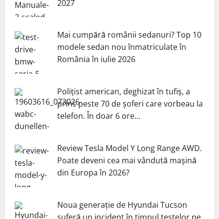
2027
Mai cumpără românii sedanuri? Top 10
modele sedan nou înmatriculate în
România în iulie 2026
Polițist american, deghizat în tufiș, a
prins peste 70 de șoferi care vorbeau la
telefon. În doar 6 ore…
Review Tesla Model Y Long Range AWD.
Poate deveni cea mai vândută mașină
din Europa în 2026?
Noua generație de Hyundai Tucson
suferă un incident în timpul testelor pe