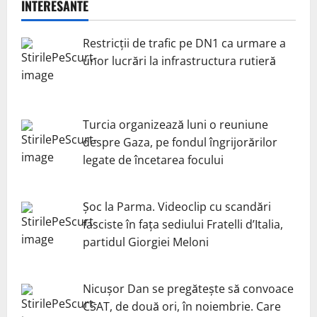
INTERESANTE
Restricții de trafic pe DN1 ca urmare a
unor lucrări la infrastructura rutieră
Turcia organizează luni o reuniune
despre Gaza, pe fondul îngrijorărilor
legate de încetarea focului
Șoc la Parma. Videoclip cu scandări
fasciste în fața sediului Fratelli d’Italia,
partidul Giorgiei Meloni
Nicuşor Dan se pregăteşte să convoace
CSAT, de două ori, în noiembrie. Care