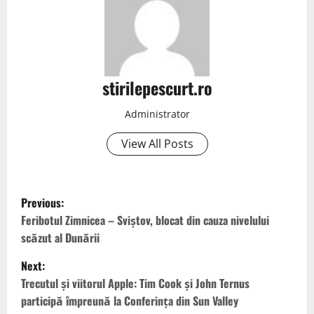
stirilepescurt.ro
Administrator
View All Posts
P
Previous:
o
Feribotul Zimnicea – Sviștov, blocat din cauza nivelului
scăzut al Dunării
s
Next:
t
Trecutul și viitorul Apple: Tim Cook și John Ternus
participă împreună la Conferința din Sun Valley