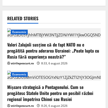
n
a
v
RELATED STORIES
i
Economic
g
Valeri Zalujnîi susține că de fapt NATO nu e
a
pregătită pentru aderarea Ucrainei: „Poate lupta cu
Rusia fără experiența noastră?”
t
stirilepescurt.ro
8:33, 6 august 2026
i
Economic
o
Mișcare strategică a Pentagonului. Cum se
n
pregătesc Statele Unite pentru un posibil război
regional împotriva Chinei sau Rusiei
stirilepescurt.ro
8:26, 6 august 2026