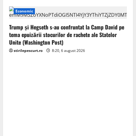
Economic
Trump şi Hegseth s-au confruntat la Camp David pe
tema epuizării stocurilor de rachete ale Statelor
Unite (Washington Post)
stirilepescurt.ro
8:20, 6 august 2026