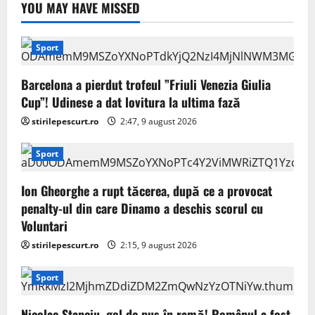
YOU MAY HAVE MISSED
Sport
Barcelona a pierdut trofeul ”Friuli Venezia Giulia
Cup”! Udinese a dat lovitura la ultima fază
stirilepescurt.ro
2:47, 9 august 2026
Sport
Ion Gheorghe a rupt tăcerea, după ce a provocat
penalty-ul din care Dinamo a deschis scorul cu
Voluntari
stirilepescurt.ro
2:15, 9 august 2026
Sport
Nicolae Stanciu, gol de pus în ramă! Românul a fost