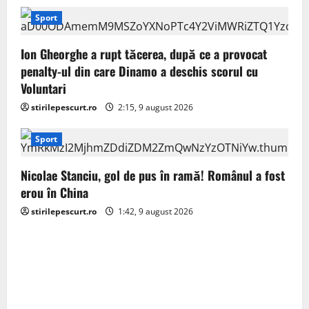
i
Sport
o
Ion Gheorghe a rupt tăcerea, după ce a provocat
penalty-ul din care Dinamo a deschis scorul cu
n
Voluntari
stirilepescurt.ro
2:15, 9 august 2026
Sport
Nicolae Stanciu, gol de pus în ramă! Românul a fost
erou în China
stirilepescurt.ro
1:42, 9 august 2026