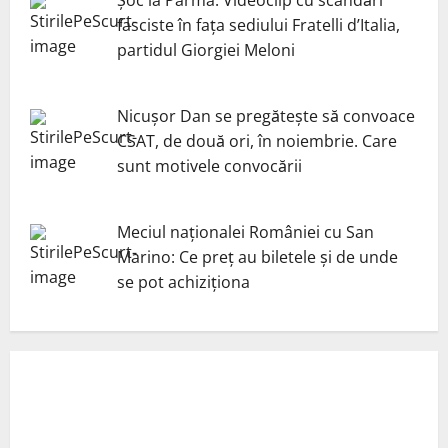
fasciste în fața sediului Fratelli d’Italia,
partidul Giorgiei Meloni
Nicuşor Dan se pregăteşte să convoace
CSAT, de două ori, în noiembrie. Care
sunt motivele convocării
Meciul naționalei României cu San
Marino: Ce preț au biletele și de unde
se pot achiziționa