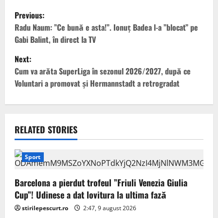
P
Previous:
o
Radu Naum: ”Ce bună e asta!”. Ionuț Badea l-a ”blocat” pe
Gabi Balint, în direct la TV
s
Next:
t
Cum va arăta SuperLiga în sezonul 2026/2027, după ce
Voluntari a promovat și Hermannstadt a retrogradat
n
a
v
RELATED STORIES
i
Sport
g
Barcelona a pierdut trofeul ”Friuli Venezia Giulia
a
Cup”! Udinese a dat lovitura la ultima fază
stirilepescurt.ro
2:47, 9 august 2026
t