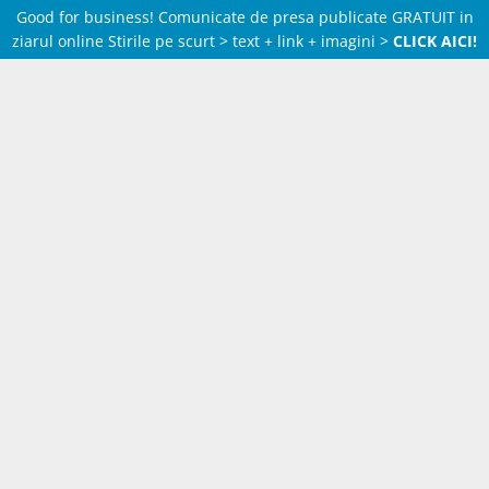
Good for business! Comunicate de presa publicate GRATUIT in
ziarul online Stirile pe scurt > text + link + imagini >
CLICK AICI!
Skip
to
content