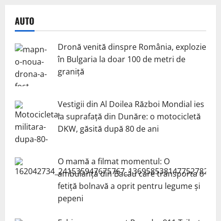
AUTO
Dronă venită dinspre România, explozie
în Bulgaria la doar 100 de metri de
graniță
Vestigii din Al Doilea Război Mondial ies
la suprafață din Dunăre: o motocicletă
DKW, găsită după 80 de ani
O mamă a filmat momentul: O
ambulanță din Bacău care transporta o
fetiță bolnavă a oprit pentru legume și
pepeni