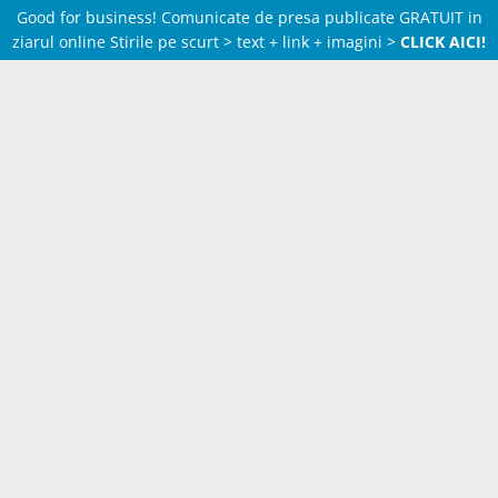
Good for business! Comunicate de presa publicate GRATUIT in
ziarul online Stirile pe scurt > text + link + imagini >
CLICK AICI!
Skip
to
content