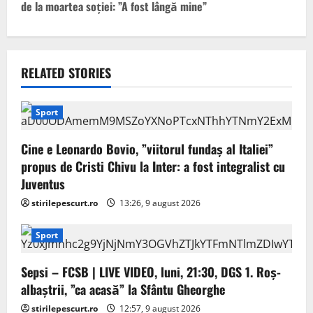
de la moartea soției: ”A fost lângă mine”
n
a
v
RELATED STORIES
i
Sport
g
Cine e Leonardo Bovio, ”viitorul fundaș al Italiei”
a
propus de Cristi Chivu la Inter: a fost integralist cu
Juventus
t
stirilepescurt.ro
13:26, 9 august 2026
i
Sport
o
Sepsi – FCSB | LIVE VIDEO, luni, 21:30, DGS 1. Roș-
n
albaștrii, ”ca acasă” la Sfântu Gheorghe
stirilepescurt.ro
12:57, 9 august 2026