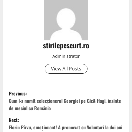
stirilepescurt.ro
Administrator
View All Posts
P
Previous:
o
Cum l-a numit selecționerul Georgiei pe Gică Hagi, înainte
de meciul cu România
s
Next:
t
Florin Pîrvu, emoționant! A promovat cu Voluntari la doi ani