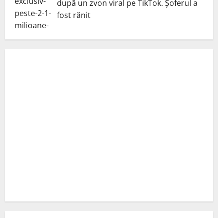
după un zvon viral pe TikTok. Șoferul a
fost rănit