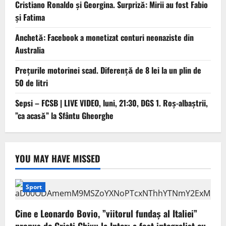
Cristiano Ronaldo şi Georgina. Surpriză: Mirii au fost Fabio
şi Fatima
Anchetă: Facebook a monetizat conturi neonaziste din
Australia
Prețurile motorinei scad. Diferență de 8 lei la un plin de
50 de litri
Sepsi – FCSB | LIVE VIDEO, luni, 21:30, DGS 1. Roș-albaștrii,
”ca acasă” la Sfântu Gheorghe
YOU MAY HAVE MISSED
Sport
Cine e Leonardo Bovio, ”viitorul fundaș al Italiei”