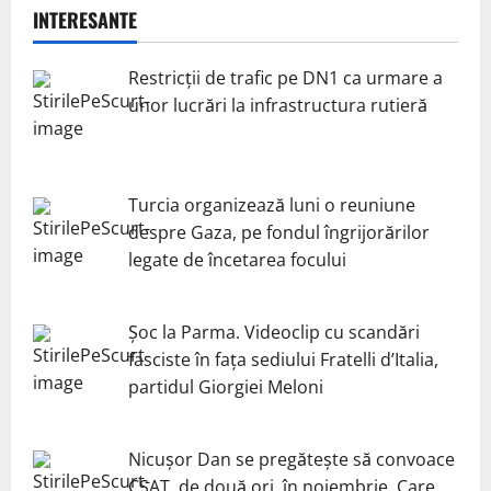
INTERESANTE
Restricții de trafic pe DN1 ca urmare a
unor lucrări la infrastructura rutieră
Turcia organizează luni o reuniune
despre Gaza, pe fondul îngrijorărilor
legate de încetarea focului
Șoc la Parma. Videoclip cu scandări
fasciste în fața sediului Fratelli d’Italia,
partidul Giorgiei Meloni
Nicuşor Dan se pregăteşte să convoace
CSAT, de două ori, în noiembrie. Care