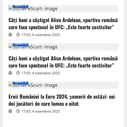
i
Sport 2
g
Câți bani a câștigat Alice Ardelean, sportiva română
a
care face spectacol în UFC: „Este foarte costisitor”
t
17:03, 4 noiembrie 2025
Sport 2
i
o
Câți bani a câștigat Alice Ardelean, sportiva română
care face spectacol în UFC: „Este foarte costisitor”
n
17:03, 4 noiembrie 2025
Sport 2
Eroii României la Euro 2024, șomerii de astăzi: cei
doi jucători de care lumea a uitat
17:03, 4 noiembrie 2025