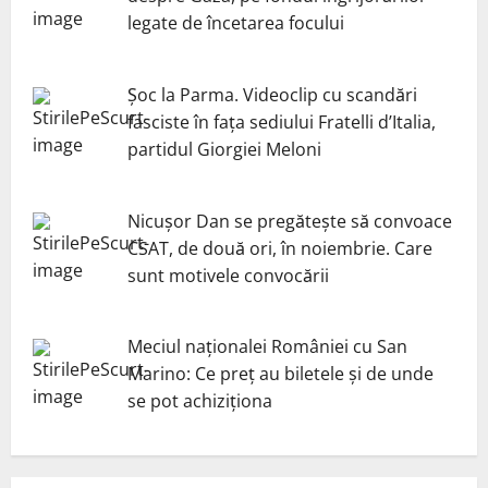
legate de încetarea focului
Șoc la Parma. Videoclip cu scandări
fasciste în fața sediului Fratelli d’Italia,
partidul Giorgiei Meloni
Nicuşor Dan se pregăteşte să convoace
CSAT, de două ori, în noiembrie. Care
sunt motivele convocării
Meciul naționalei României cu San
Marino: Ce preț au biletele și de unde
se pot achiziționa