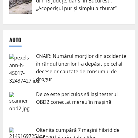
din 18 județe, dar și în București:
„Acoperișul pur și simplu a zburat”
AUTO
CNAIR: Numărul morților din accidente
în rândul tinerilor l-a depășit pe cel al
deceselor cauzate de consumul de
droguri
De ce este periculos să lași testerul
OBD2 conectat mereu în mașină
Oltenița cumpără 7 mașini hibrid de
694.000 lei prin Rabla Plus