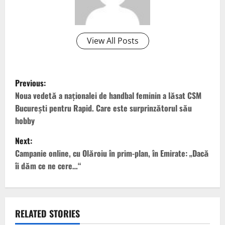
View All Posts
P
Previous:
o
Noua vedetă a naționalei de handbal feminin a lăsat CSM
București pentru Rapid. Care este surprinzătorul său
s
hobby
t
Next:
Campanie online, cu Olăroiu în prim-plan, în Emirate: „Dacă
n
îi dăm ce ne cere…“
a
v
RELATED STORIES