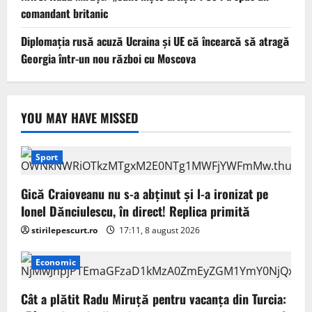
comandant britanic
Diplomaţia rusă acuză Ucraina şi UE că încearcă să atragă
Georgia într-un nou război cu Moscova
YOU MAY HAVE MISSED
Sport
Gică Craioveanu nu s-a abținut și l-a ironizat pe
Ionel Dănciulescu, în direct! Replica primită
stirilepescurt.ro
17:11, 8 august 2026
Economic
Cât a plătit Radu Miruță pentru vacanța din Turcia: