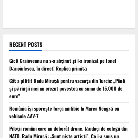
RECENT POSTS
Gică Craioveanu nu s-a abținut și l-a ironizat pe Ionel
Dănciulescu, în direct! Replica primită
Cât a plătit Radu Miruță pentru vacanța din Turcia: „Până
și părinții mei au crezut povestea cu suma de 15.000 de
euro”
România își sporește forța amfibie la Marea Neagră cu
vehicule AAV-7
Piloții români care au doborât drone, lăudați de colegii din
NATO. Radu Miruță: „Sunt niște artiști”. Ce i-a spus un