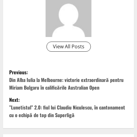
View All Posts
P
Previous:
o
Din Alba Iulia la Melbourne: victorie extraordinară pentru
Miriam Bulgaru în calificările Australian Open
s
Next:
t
”Lunetistul” 2.0: fiul lui Claudiu Niculescu, în cantonament
cu o echipă de top din Superligă
n
a