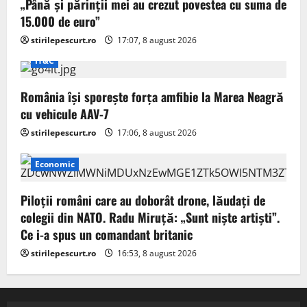
„Până și părinții mei au crezut povestea cu suma de
15.000 de euro”
stirilepescurt.ro
17:07, 8 august 2026
IT&C
România își sporește forța amfibie la Marea Neagră
cu vehicule AAV-7
stirilepescurt.ro
17:06, 8 august 2026
Economic
Piloții români care au doborât drone, lăudați de
colegii din NATO. Radu Miruță: „Sunt niște artiști”.
Ce i-a spus un comandant britanic
stirilepescurt.ro
16:53, 8 august 2026