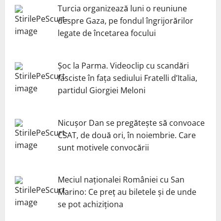
Turcia organizează luni o reuniune
despre Gaza, pe fondul îngrijorărilor
legate de încetarea focului
Șoc la Parma. Videoclip cu scandări
fasciste în fața sediului Fratelli d’Italia,
partidul Giorgiei Meloni
Nicuşor Dan se pregăteşte să convoace
CSAT, de două ori, în noiembrie. Care
sunt motivele convocării
Meciul naționalei României cu San
Marino: Ce preț au biletele și de unde
se pot achiziționa