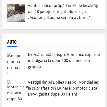
Vântul a făcut prăpăd în 72 de localități
din 18 județe, dar și în București:
„Acoperișul pur și simplu a zburat”
AUTO
Dronă venită dinspre România, explozie
în Bulgaria la doar 100 de metri de
graniță
Vestigii din Al Doilea Război Mondial ies
la suprafață din Dunăre: o motocicletă
DKW, găsită după 80 de ani