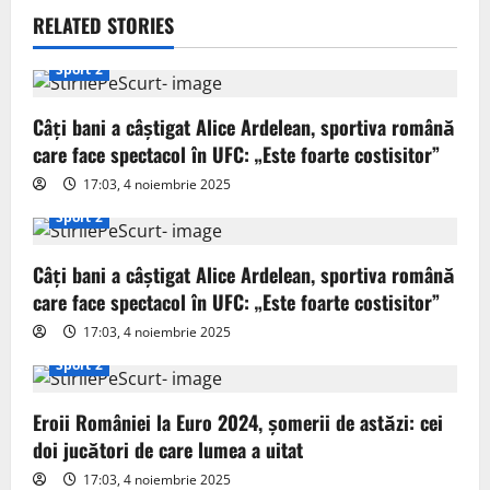
v
RELATED STORIES
i
Sport 2
g
Câți bani a câștigat Alice Ardelean, sportiva română
care face spectacol în UFC: „Este foarte costisitor”
a
17:03, 4 noiembrie 2025
t
Sport 2
i
Câți bani a câștigat Alice Ardelean, sportiva română
o
care face spectacol în UFC: „Este foarte costisitor”
17:03, 4 noiembrie 2025
n
Sport 2
Eroii României la Euro 2024, șomerii de astăzi: cei
doi jucători de care lumea a uitat
17:03, 4 noiembrie 2025