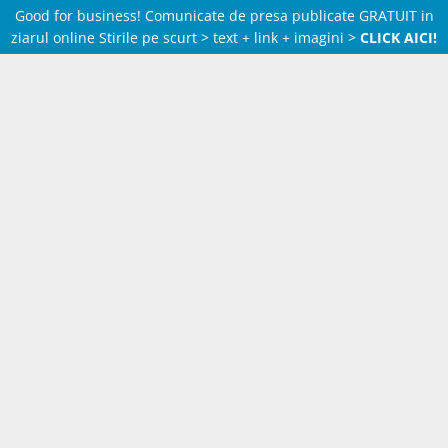
Good for business! Comunicate de presa publicate GRATUIT in
ziarul online Stirile pe scurt > text + link + imagini >
CLICK AICI!
Skip
to
content