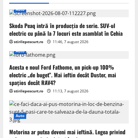
i
Auto
g
Skoda Peaq intră în producția de serie. SUV-ul
electric cu până la 7 locuri este asamblat în Cehia
a
stirilepescurt.ro
11:46, 7 august 2026
t
Auto
i
Acesta e noul Ford Fathome, un pick-up 100%
o
electric „de buget”. Mai ieftin decât Duster, mai
spațios decât RAV4?
n
stirilepescurt.ro
11:13, 7 august 2026
Auto
Motorina ar putea deveni mai ieftină. Legea privind