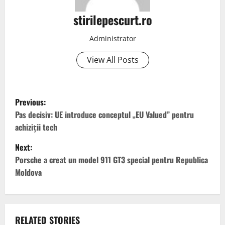
stirilepescurt.ro
Administrator
View All Posts
P
Previous:
o
Pas decisiv: UE introduce conceptul „EU Valued” pentru
achiziții tech
s
Next:
t
Porsche a creat un model 911 GT3 special pentru Republica
Moldova
n
a
v
RELATED STORIES