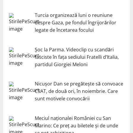
Turcia organizează luni o reuniune
despre Gaza, pe fondul îngrijorărilor
legate de încetarea focului
Șoc la Parma. Videoclip cu scandări
fasciste în fața sediului Fratelli d’Italia,
partidul Giorgiei Meloni
Nicuşor Dan se pregăteşte să convoace
CSAT, de două ori, în noiembrie. Care
sunt motivele convocării
Meciul naționalei României cu San
Marino: Ce preț au biletele și de unde