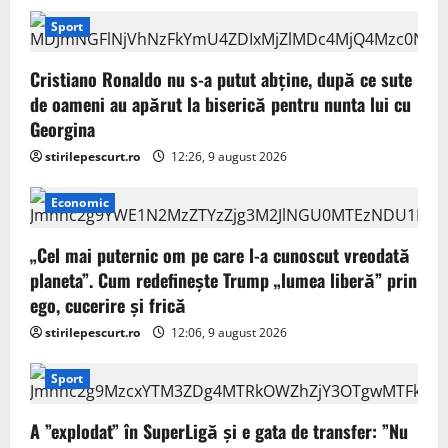
Sport
Cristiano Ronaldo nu s-a putut abține, după ce sute
de oameni au apărut la biserică pentru nunta lui cu
Georgina
stirilepescurt.ro
12:26, 9 august 2026
Economic
„Cel mai puternic om pe care l-a cunoscut vreodată
planeta”. Cum redefinește Trump „lumea liberă” prin
ego, cucerire și frică
stirilepescurt.ro
12:06, 9 august 2026
Sport
A ”explodat” în SuperLigă și e gata de transfer: ”Nu