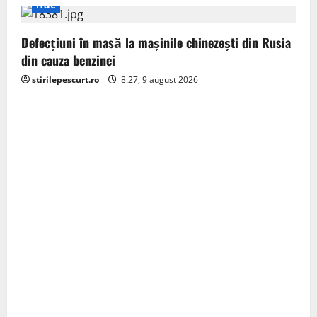
IT&C
n
Defecțiuni în masă la mașinile chinezești din Rusia
din cauza benzinei
stirilepescurt.ro
8:27, 9 august 2026