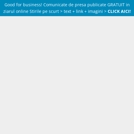
Good for business! Comunicate de presa publicate GRATUIT in
ziarul online Stirile pe scurt > text + link + imagini >
CLICK AICI!
Skip
to
content