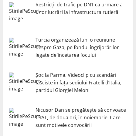
Restricții de trafic pe DN1 ca urmare a
unor lucrări la infrastructura rutieră
Turcia organizează luni o reuniune
despre Gaza, pe fondul îngrijorărilor
legate de încetarea focului
Șoc la Parma. Videoclip cu scandări
fasciste în fața sediului Fratelli d’Italia,
partidul Giorgiei Meloni
Nicuşor Dan se pregăteşte să convoace
CSAT, de două ori, în noiembrie. Care
sunt motivele convocării