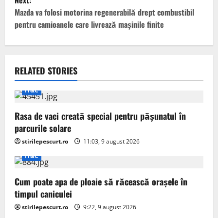
Next:
s
Mazda va folosi motorina regenerabilă drept combustibil
t
pentru camioanele care livrează mașinile finite
n
a
RELATED STORIES
v
IT&C
i
Rasa de vaci creată special pentru pășunatul în
g
parcurile solare
stirilepescurt.ro
11:03, 9 august 2026
a
IT&C
t
Cum poate apa de ploaie să răcească orașele în
i
timpul caniculei
o
stirilepescurt.ro
9:22, 9 august 2026