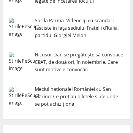
legate de încetarea focului
Șoc la Parma. Videoclip cu scandări
fasciste în fața sediului Fratelli d’Italia,
partidul Giorgiei Meloni
Nicuşor Dan se pregăteşte să convoace
CSAT, de două ori, în noiembrie. Care
sunt motivele convocării
Meciul naționalei României cu San
Marino: Ce preț au biletele și de unde
se pot achiziționa