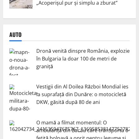
„Acoperișul pur și simplu a zburat”
AUTO
Dronă venită dinspre România, explozie
în Bulgaria la doar 100 de metri de
graniță
Vestigii din Al Doilea Război Mondial ies
la suprafață din Dunăre: o motocicletă
DKW, găsită după 80 de ani
O mamă a filmat momentul: O
ambulanță din Bacău care transporta o
fetiță bolnavă a oprit pentru legume și