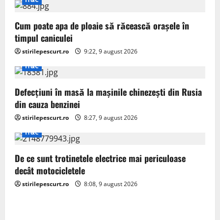
i
g
Cum poate apa de ploaie să răcească orașele în
timpul caniculei
a
stirilepescurt.ro
9:22, 9 august 2026
t
IT&C
i
Defecțiuni în masă la mașinile chinezești din Rusia
o
din cauza benzinei
stirilepescurt.ro
8:27, 9 august 2026
n
IT&C
De ce sunt trotinetele electrice mai periculoase
decât motocicletele
stirilepescurt.ro
8:08, 9 august 2026