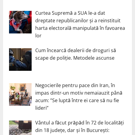
Curtea Supremă a SUA le-a dat
dreptate republicanilor și a reinstituit
harta electorală manipulată în favoarea
lor
Cum încearcă dealerii de droguri să
scape de poliție. Metodele ascunse
Negocierile pentru pace din Iran, în
impas dintr-un motiv nemaiauzit până
acum: ”Se luptă între ei care să nu fie
lideri”
Vântul a făcut prăpăd în 72 de localități
din 18 județe, dar și în București: