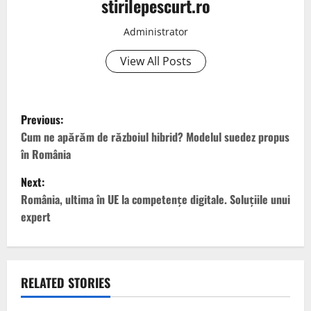
stirilepescurt.ro
Administrator
View All Posts
P
Previous:
o
Cum ne apărăm de războiul hibrid? Modelul suedez propus
în România
s
Next:
t
România, ultima în UE la competențe digitale. Soluțiile unui
expert
n
a
v
RELATED STORIES
IT&C