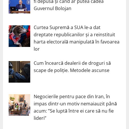
fi depusă și când ar putea cădea
Guvernul Bolojan
Curtea Supremă a SUA le-a dat
dreptate republicanilor și a reinstituit
harta electorală manipulată în favoarea
lor
Cum încearcă dealerii de droguri să
scape de poliție. Metodele ascunse
Negocierile pentru pace din Iran, în
impas dintr-un motiv nemaiauzit până
acum: ”Se luptă între ei care să nu fie
lideri”