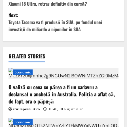
o
Xiaomi 18 Ultra, retras definitiv din cursă?
Next:
s
Toyota Tacoma va fi produsă în SUA, pe fondul unei
t
investiții de miliarde a niponilor în SUA
n
a
RELATED STORIES
v
Economic
i
g
O valiză cu ceea ce părea a fi un cadavru a
declanșat o anchetă în Australia. Poliția a aflat că,
a
de fapt, era o păpușă
stirilepescurt.ro
10:40, 10 august 2026
t
i
Economic