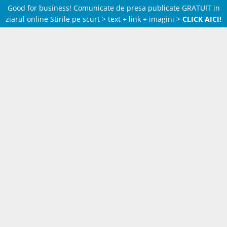
Good for business! Comunicate de presa publicate GRATUIT in
ziarul online Stirile pe scurt > text + link + imagini >
CLICK AICI!
Skip
to
content