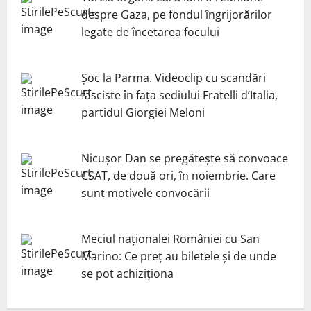
despre Gaza, pe fondul îngrijorărilor
legate de încetarea focului
Șoc la Parma. Videoclip cu scandări
fasciste în fața sediului Fratelli d’Italia,
partidul Giorgiei Meloni
Nicuşor Dan se pregăteşte să convoace
CSAT, de două ori, în noiembrie. Care
sunt motivele convocării
Meciul naționalei României cu San
Marino: Ce preț au biletele și de unde
se pot achiziționa