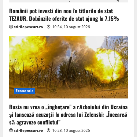
o
Românii pot investi din nou în titlurile de stat
TEZAUR. Dobânzile oferite de stat ajung la 7,15%
n
stirilepescurt.ro
10:34, 10 august 2026
Economic
Rusia nu vrea o „înghețare” a războiului din Ucraina
și lansează acuzații la adresa lui Zelenski: „Încearcă
să agraveze conflictul”
stirilepescurt.ro
10:28, 10 august 2026