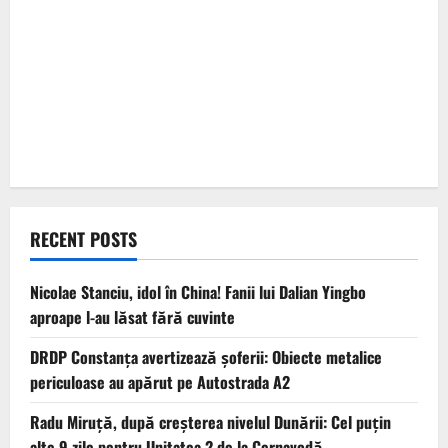
RECENT POSTS
Nicolae Stanciu, idol în China! Fanii lui Dalian Yingbo
aproape l-au lăsat fără cuvinte
DRDP Constanța avertizează șoferii: Obiecte metalice
periculoase au apărut pe Autostrada A2
Radu Miruță, după creșterea nivelul Dunării: Cel puțin
alte 9 zile pentru Unitatea 2 de la Cernavodă