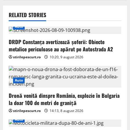
v
RELATED STORIES
i
Auto
g
DRDP Constanța avertizează șoferii: Obiecte
a
metalice periculoase au apărut pe Autostrada A2
t
stirilepescurt.ro
10:20, 9 august 2026
i
o
Auto
n
Dronă venită dinspre România, explozie în Bulgaria
la doar 100 de metri de graniță
stirilepescurt.ro
14:13, 8 august 2026
Auto