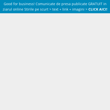
Good for business! Comunicate de presa publicate GRATUIT in
ziarul online Stirile pe scurt > text + link + imagini >
CLICK AICI!
Skip
to
content