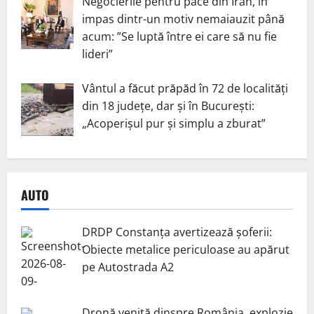
Negocierile pentru pace din Iran, în
impas dintr-un motiv nemaiauzit până
acum: ”Se luptă între ei care să nu fie
lideri”
Vântul a făcut prăpăd în 72 de localități
din 18 județe, dar și în București:
„Acoperișul pur și simplu a zburat”
AUTO
DRDP Constanța avertizează șoferii:
Obiecte metalice periculoase au apărut
pe Autostrada A2
Dronă venită dinspre România, explozie