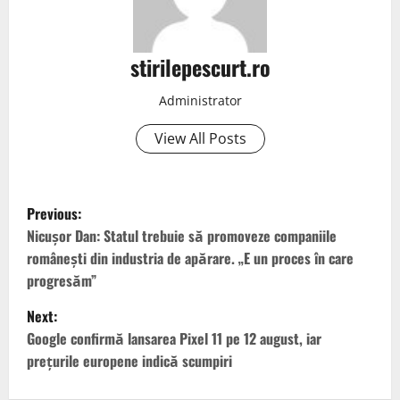
stirilepescurt.ro
Administrator
View All Posts
P
Previous:
o
Nicușor Dan: Statul trebuie să promoveze companiile
românești din industria de apărare. „E un proces în care
s
progresăm”
t
Next:
Google confirmă lansarea Pixel 11 pe 12 august, iar
n
prețurile europene indică scumpiri
a