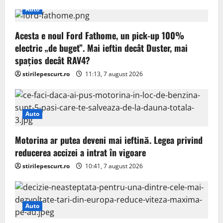
i
Auto
g
Acesta e noul Ford Fathome, un pick-up 100%
electric „de buget”. Mai ieftin decât Duster, mai
a
spațios decât RAV4?
t
stirilepescurt.ro
11:13, 7 august 2026
i
o
Auto
n
Motorina ar putea deveni mai ieftină. Legea privind
reducerea accizei a intrat în vigoare
stirilepescurt.ro
10:41, 7 august 2026
Auto