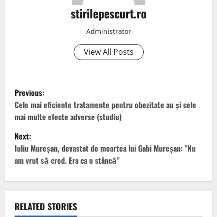
stirilepescurt.ro
Administrator
View All Posts
P
Previous:
o
Cele mai eficiente tratamente pentru obezitate au și cele
mai multe efecte adverse (studiu)
s
Next:
t
Iuliu Mureșan, devastat de moartea lui Gabi Mureșan: ”Nu
am vrut să cred. Era ca o stâncă”
n
a
v
RELATED STORIES