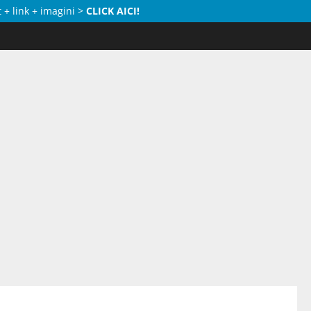
 + link + imagini >
CLICK AICI!