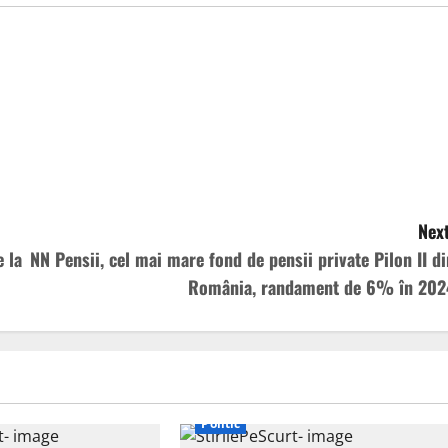
Next
e la
NN Pensii, cel mai mare fond de pensii private Pilon II di
România, randament de 6% în 202
Politic