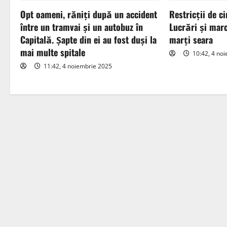
Opt oameni, răniți după un accident
Restricții de ci
v
între un tramvai și un autobuz în
Lucrări și marc
i
Capitală. Șapte din ei au fost duși la
marți seara
mai multe spitale
10:42, 4 no
g
11:42, 4 noiembrie 2025
a
t
i
o
n