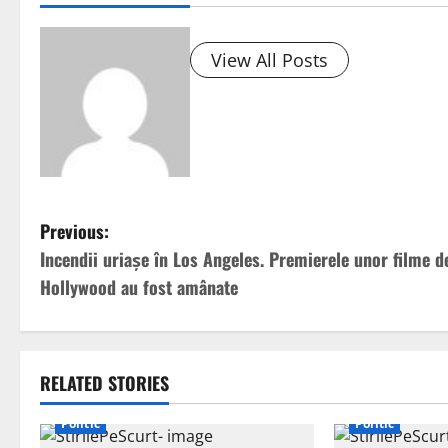
View All Posts
P
Previous:
Incendii uriaşe în Los Angeles. Premierele unor filme d
o
Hollywood au fost amânate
s
t
RELATED STORIES
n
Politic
Politic
a