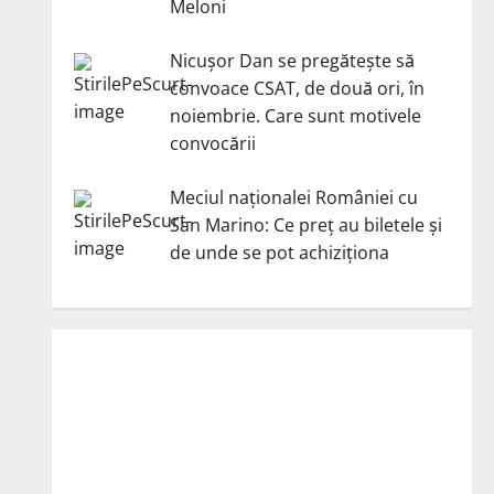
Meloni
Nicuşor Dan se pregăteşte să
convoace CSAT, de două ori, în
noiembrie. Care sunt motivele
convocării
Meciul naționalei României cu
San Marino: Ce preț au biletele și
de unde se pot achiziționa