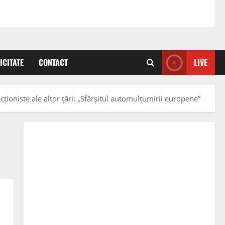
ICITATE
CONTACT
LIVE
ţioniste ale altor ţări: „Sfârşitul automulţumirii europene”