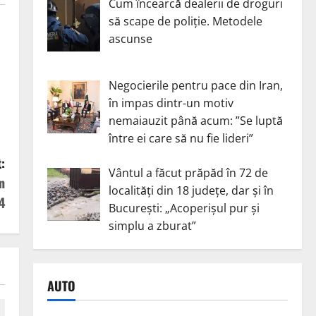
Cum încearcă dealerii de droguri
să scape de poliție. Metodele
ascunse
Negocierile pentru pace din Iran,
în impas dintr-un motiv
nemaiauzit până acum: ”Se luptă
între ei care să nu fie lideri”
:
Vântul a făcut prăpăd în 72 de
n
localități din 18 județe, dar și în
4
București: „Acoperișul pur și
simplu a zburat”
AUTO