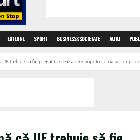
EXTERNE
SPORT
BUSINESS&SOCIETATE
AUTO
PUBL
UE trebuie să fie pregătită să se apere împotriva măsurilor protec
mă că UE trebuie să fie