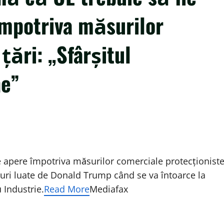
împotriva măsurilor
 ţări: „Sfârşitul
ne”
e apere împotriva măsurilor comerciale protecţionist
ăsuri luate de Donald Trump când se va întoarce la
 Industrie.
Read More
Mediafax