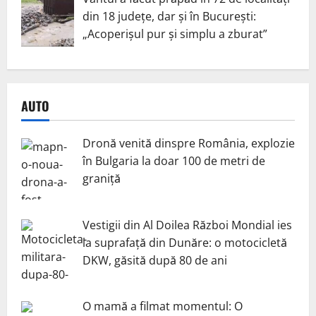
din 18 județe, dar și în București:
„Acoperișul pur și simplu a zburat”
AUTO
Dronă venită dinspre România, explozie
în Bulgaria la doar 100 de metri de
graniță
Vestigii din Al Doilea Război Mondial ies
la suprafață din Dunăre: o motocicletă
DKW, găsită după 80 de ani
O mamă a filmat momentul: O