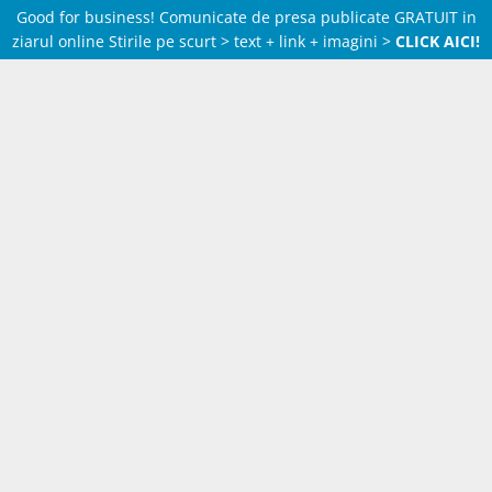
Good for business! Comunicate de presa publicate GRATUIT in
ziarul online Stirile pe scurt > text + link + imagini >
CLICK AICI!
Skip
to
content