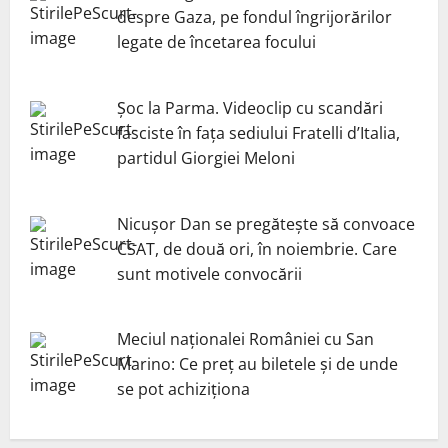
despre Gaza, pe fondul îngrijorărilor
legate de încetarea focului
Șoc la Parma. Videoclip cu scandări
fasciste în fața sediului Fratelli d’Italia,
partidul Giorgiei Meloni
Nicuşor Dan se pregăteşte să convoace
CSAT, de două ori, în noiembrie. Care
sunt motivele convocării
Meciul naționalei României cu San
Marino: Ce preț au biletele și de unde
se pot achiziționa