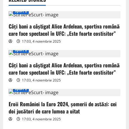
v
Sport 2
i
Câți bani a câștigat Alice Ardelean, sportiva română
g
care face spectacol în UFC: „Este foarte costisitor”
17:03, 4 noiembrie 2025
a
Sport 2
t
Câți bani a câștigat Alice Ardelean, sportiva română
i
care face spectacol în UFC: „Este foarte costisitor”
o
17:03, 4 noiembrie 2025
Sport 2
n
Eroii României la Euro 2024, șomerii de astăzi: cei
doi jucători de care lumea a uitat
17:03, 4 noiembrie 2025