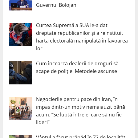
Guvernul Bolojan
Curtea Supremă a SUA le-a dat
dreptate republicanilor și a reinstituit
harta electorală manipulată în favoarea
lor
Cum încearcă dealerii de droguri să
scape de poliție. Metodele ascunse
Negocierile pentru pace din Iran, în
impas dintr-un motiv nemaiauzit până
acum: ”Se luptă între ei care să nu fie
lideri”
Vântul a făcut prăpăd în 72 de localități