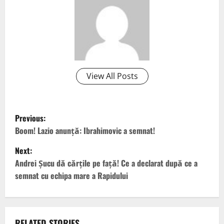
View All Posts
P
Previous:
o
Boom! Lazio anunță: Ibrahimovic a semnat!
Next:
s
Andrei Şucu dă cărțile pe față! Ce a declarat după ce a
t
semnat cu echipa mare a Rapidului
n
a
RELATED STORIES